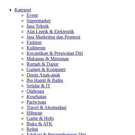
Kategori
Event
Supermarket
Jasa Teknik
Alat Listrik & Elektronik
Jasa Marketing dan Promosi
Fashion
Kulineran
Kecantikan & Perawatan Diri
Makanan & Minuman
Rumah & Dapur
Gadget & Komputer
Dunia Anak-anak
Ibu Hamil & Balita
Selular & IT
Olahraga
Kesehatan
Pariwisata
Travel & Akomodasi
Hiburan
Game & Hobi
Buku & ATK
Religi
Edukasi & Pengembangan Diri