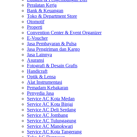
Peralatan Kerja
Bank & Keuangan
Toko & Department Store
Otomotif
Properti
Convention Center & Event Organizer
E-Voucher
Jasa Pembayaran & Pulsa
Jasa Pengiriman dan Kargo
Jasa Lainnya
Asuransi
Fotografi & Desain Grafis
Handicraft
Optik & Lensa
Alat Instrumentasi
Pemadam Kebakaran
Penyedia Jasa
Service AC Kota Medan
Service AC Kota Binjai
Service AC Deli Serdang
Service AC Jombang
Service AC Tulungagung
Service AC Manokwari
Service AC Kota Tangerang