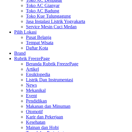
Toko AC Denpasar
Toko AC Gianyar
Toko AC Badung
Toko Kue Tulungagung
Jasa Instalasi Listrik Yogyakarta
Service Mesin Cuci Medan
Pilih Lokasi
Pusat Belanja
Tempat Wisata
Daftar Kota
Brand
Rubrik FreezePage
Beranda Rubrik FreezePage
Artikel
Ensiklopedia
Listrik Dan Instrumentasi
News
Mekanikal
Event
Pendidikan
Makanan dan Minuman
Otomotif
Karir dan Pekerjaan
Kesehatan
Mainan dan Hobi