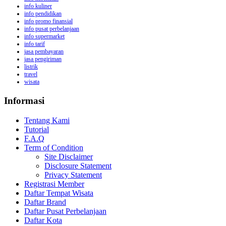
info kuliner
info pendidikan
info promo finansial
info pusat perbelanjaan
info supermarket
info tarif
jasa pembayaran
jasa pengiriman
listrik
travel
wisata
Informasi
Tentang Kami
Tutorial
F.A.Q
Term of Condition
Site Disclaimer
Disclosure Statement
Privacy Statement
Registrasi Member
Daftar Tempat Wisata
Daftar Brand
Daftar Pusat Perbelanjaan
Daftar Kota