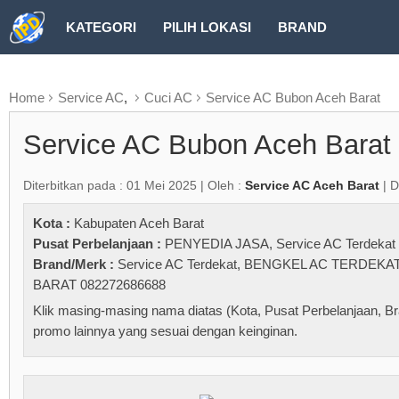
KATEGORI
PILIH LOKASI
BRAND
RUBRIK FREEZEPAGE
Home
Service AC
,
Cuci AC
Service AC Bubon Aceh Barat
Service AC Bubon Aceh Barat
Diterbitkan pada : 01 Mei 2025 | Oleh :
Service AC Aceh Barat
| D
Kota :
Kabupaten Aceh Barat
Pusat Perbelanjaan :
PENYEDIA JASA
,
Service AC Terdekat
Brand/Merk :
Service AC Terdekat
,
BENGKEL AC TERDEKA
BARAT 082272686688
Klik masing-masing nama diatas (Kota, Pusat Perbelanjaan, Br
promo lainnya yang sesuai dengan keinginan.