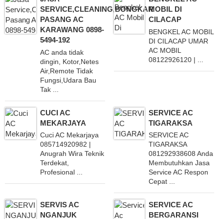
SERVICE,CLEANING,BONGKAR
MOBIL DI
PASANG AC
CILACAP
KARAWANG 0898-
BENGKEL AC MOBIL
5494-192
DI CILACAP UMAR
AC MOBIL
AC anda tidak
08122926120 | ...
dingin, Kotor,Netes
Air,Remote Tidak
Fungsi,Udara Bau
Tak ...
CUCI AC
SERVICE AC
MEKARJAYA
TIGARAKSA
Cuci AC Mekarjaya
SERVICE AC
085714920982 |
TIGARAKSA
Anugrah Wira Teknik
081292938608 Anda
Terdekat,
Membutuhkan Jasa
Profesional ...
Service AC Respon
Cepat ...
SERVIS AC
SERVICE AC
NGANJUK
BERGARANSI