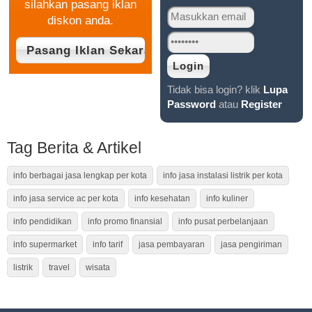
silahkan pasang iklan
diskon anda.
Tidak bisa login? klik
Lupa
Password
atau
Register
Tag Berita & Artikel
info berbagai jasa lengkap per kota
info jasa instalasi listrik per kota
info jasa service ac per kota
info kesehatan
info kuliner
info pendidikan
info promo finansial
info pusat perbelanjaan
info supermarket
info tarif
jasa pembayaran
jasa pengiriman
listrik
travel
wisata