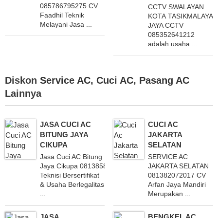
085786795275 CV
CCTV SWALAYAN
Faadhil Teknik
KOTA TASIKMALAYA 
Melayani Jasa ...
JAYA CCTV
085352641212
adalah usaha ...
Diskon
Service AC
,
Cuci AC
,
Pasang AC
Lainnya
JASA CUCI AC
CUCI AC
BITUNG JAYA
JAKARTA
CIKUPA
SELATAN
Jasa Cuci AC Bitung
SERVICE AC
Jaya Cikupa 081385846234 Dengan
JAKARTA SELATAN
Teknisi Bersertifikat
081382072017 CV
& Usaha Berlegalitas
Arfan Jaya Mandiri
...
Merupakan ...
JASA
BENGKEL AC