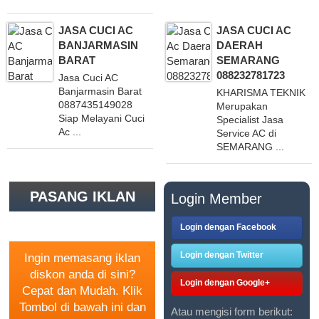
JASA CUCI AC
JASA CUCI AC
BANJARMASIN
DAERAH
BARAT
SEMARANG
088232781723
Jasa Cuci AC
Banjarmasin Barat
KHARISMA TEKNIK
0887435149028
Merupakan
Siap Melayani Cuci
Specialist Jasa
Ac ...
Service AC di
SEMARANG ...
PASANG IKLAN
Login Member
GRATIS
Login dengan Facebook
Login dengan Twitter
Ingin memasang iklan
diskon anda di sini?
Login dengan Google+
Cepat dan Mudah. Klik
Tombol di bawah ini dan
Atau mengisi form berikut: