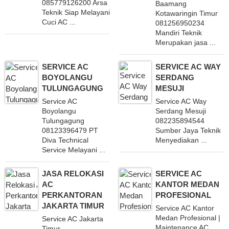
085779126200 Arsa
Baamang
Teknik Siap Melayani
Kotawaringin Timur
Cuci AC ...
081256950234
Mandiri Teknik
Merupakan jasa ...
SERVICE AC
SERVICE AC WAY
BOYOLANGU
SERDANG
TULUNGAGUNG
MESUJI
Service AC
Service AC Way
Boyolangu
Serdang Mesuji
Tulungagung
082235894544
08123396479 PT
Sumber Jaya Teknik
Diva Technical
Menyediakan ...
Service Melayani ...
JASA RELOKASI
SERVICE AC
AC
KANTOR MEDAN
PERKANTORAN
PROFESIONAL
JAKARTA TIMUR
Service AC Kantor
Medan Profesional |
Service AC Jakarta
Maintenance AC
Timur