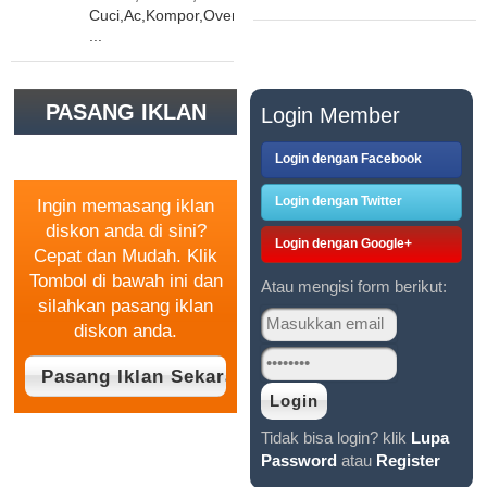
Cuci,Ac,Kompor,Oven
...
PASANG IKLAN
Login Member
GRATIS
Login dengan Facebook
Login dengan Twitter
Ingin memasang iklan
diskon anda di sini?
Login dengan Google+
Cepat dan Mudah. Klik
Tombol di bawah ini dan
Atau mengisi form berikut:
silahkan pasang iklan
diskon anda.
Tidak bisa login? klik
Lupa
Password
atau
Register