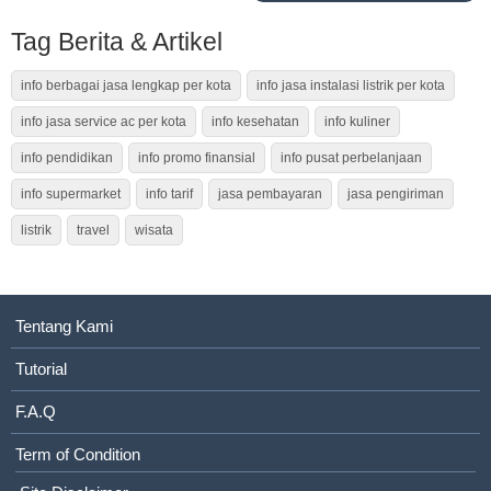
Tag Berita & Artikel
info berbagai jasa lengkap per kota
info jasa instalasi listrik per kota
info jasa service ac per kota
info kesehatan
info kuliner
info pendidikan
info promo finansial
info pusat perbelanjaan
info supermarket
info tarif
jasa pembayaran
jasa pengiriman
listrik
travel
wisata
Tentang Kami
Tutorial
F.A.Q
Term of Condition