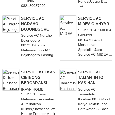
TEHNIK
Fungsi,Udara Bau
082180087202 ...
Tak ...
SERVICE AC
SERVICE AC
NGRAHO
MIDEA GIANYAR
BOJONEGORO
SERVICE AC MIDEA
GIANYAR
Service AC Ngraho
081647654321
Bojonegoro
Merupakan
081231207802
Spesialist Jasa
Melayani Cuci AC
Service AC MIDEA ...
Bojonegoro Pasang
...
SERVICE KULKAS
SERVICE AC
CIBINONG
TAMANTIRTO
BERGARANSI
KASIHAN
IRFAN HOME
Service AC
SERVICE Kami
Tamantirto
Melayani Perawatan
Kasihan 08577472194
& Perbaikan
Karya Teknik Jasa
Kulkas,Showcase,Water
Perawatan AC dan
Heater,Freezer,Mesin
...