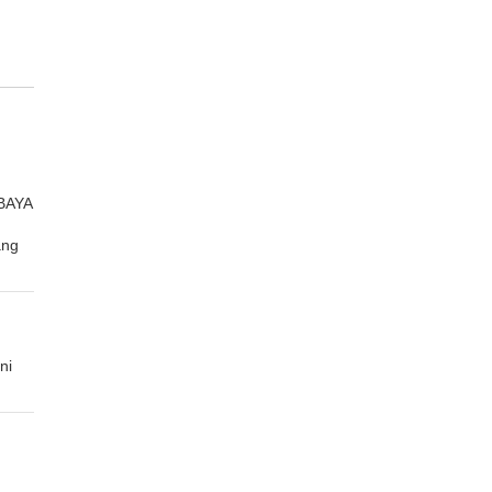
BAYA
ang
ni