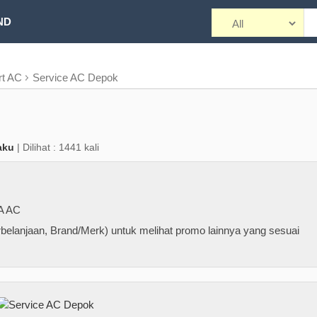
ND
rt AC
Service AC Depok
aku
| Dilihat : 1441 kali
A AC
belanjaan, Brand/Merk) untuk melihat promo lainnya yang sesuai