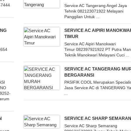
47444
Service AC Tangerang Angel Jaya
Tehnik 082123071922 Melayani
Panggilan Untuk ...
ANG
SERVICE AC AIPIRI MANOKWA
TIMUR
Service AC Aipiri Manokwari
6654
Timur 082397921922 PT Putra Mand
Teknik Manokwari Melayani Cuci ...
SERVICE AC TANGERANG MU
BERGARANSI
ASI
PASIFIK COOL Merupakan Specialis
 NO
Jasa Service AC di TANGERANG Y
9252-
...
Perum
N
SERVICE AC SHARP SEMARA
Service AC Sharp Semarang