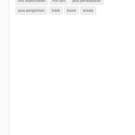
info supermarket
info tarif
jasa pembayaran
jasa pengiriman
listrik
travel
wisata