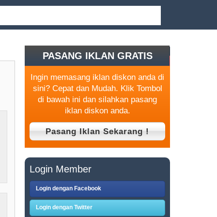
PASANG IKLAN GRATIS
Ingin memasang iklan diskon anda di
sini? Cepat dan Mudah. Klik Tombol
di bawah ini dan silahkan pasang
iklan diskon anda.
Login Member
Login dengan Facebook
Login dengan Twitter