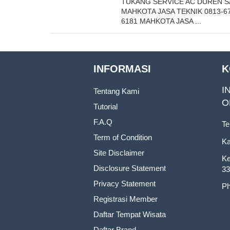
TUKANG SERVICE AC DUREN S
MAHKOTA JASA TEKNIK 0813-6
6181 MAHKOTA JASA ...
INFORMASI
K
I
Tentang Kami
O
Tutorial
F.A.Q
Te
Term of Condition
Ka
Site Disclaimer
Ke
Disclosure Statement
33
Privacy Statement
Ph
Registrasi Member
Daftar Tempat Wisata
Daftar Brand