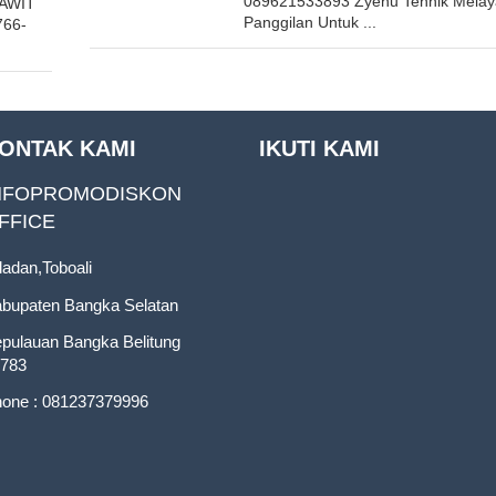
089621533893 Zyenu Tehnik Melay
AWIT
Panggilan Untuk ...
766-
ONTAK KAMI
IKUTI KAMI
NFOPROMODISKON
FFICE
ladan,Toboali
bupaten Bangka Selatan
pulauan Bangka Belitung
783
one : 081237379996