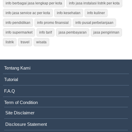
info berbagai jasa lengkap per kota
info jasa instalasi listrik per kota
info jasa service ac per kota
info kesehatan
info kuliner
info pendidikan
info promo finansial
info pusat perbelanjaan
info supermarket
info tarif
jasa pembayaran
jasa pengiriman
listrik
travel
wisata
Tentang Kami
Tutorial
F.A.Q
Term of Condition
Site Disclaimer
Disclosure Statement