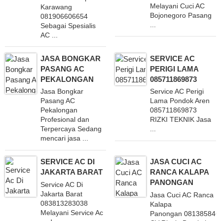
Melayani Cuci AC
Karawang
Bojonegoro Pasang
081906606654
...
Sebagai Spesialis
AC ...
JASA BONGKAR
SERVICE AC
PASANG AC
PERIGI LAMA
PEKALONGAN
085711869873
Jasa Bongkar
Service AC Perigi
Pasang AC
Lama Pondok Aren
Pekalongan
085711869873
Profesional dan
RIZKI TEKNIK Jasa
Terpercaya Sedang
...
mencari jasa ...
SERVICE AC DI
JASA CUCI AC
JAKARTA BARAT
RANCA KALAPA
PANONGAN
Service AC Di
Jakarta Barat
Jasa Cuci AC Ranca
083813283038
Kalapa
Melayani Service Ac
Panongan 081385846