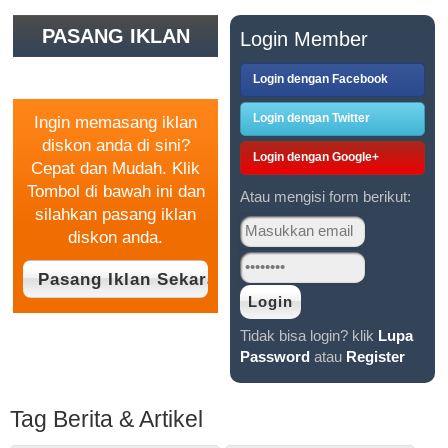
PASANG IKLAN
Login Member
GRATIS
Login dengan Facebook
Login dengan Twitter
Ingin memasang iklan
diskon anda di sini?
Login dengan Google+
Cepat dan Mudah. Klik
Tombol di bawah ini dan
Atau mengisi form berikut:
silahkan pasang iklan
diskon anda.
Tidak bisa login? klik
Lupa
Password
atau
Register
Tag Berita & Artikel