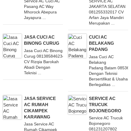
Service AC Cuci AC
SERVICE AC
Pasang AC Way
JAKARTA SELATAN
Mhorock Abepura
081255332017 CV
Jayapura ...
Arfan Jaya Mandiri
Merupakan ...
JASA CUCI AC
CUCI AC
BINONG CURUG
BELAKANG
PADANG
Jasa Cuci AC Binong
Curug 081385846234
Jasa Cuci AC
CV Rizqia Barokah
Belakang
Abadi Dengan
Padang Batam 08536
Teknisi ...
Dengan Teknisi
Bersertifikat & Usaha
Berlegalitas ...
JASA SERVICE
SERVICE AC
AC RUMAH
TRUCUK
CIKAMPEK
BOJONEGORO
KARAWANG
Service AC Trucuk
Bojonegoro
Jasa Service AC
081231207802
Rumah Cikampek