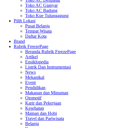
Toko AC Denpasar
Toko AC Gianyar
Toko AC Badung
Toko Kue Tulungagung
Pilih Lokasi
Pusat Belanja
Tempat Wisata
Daftar Kota
Brand
Rubrik FreezePage
Beranda Rubrik FreezePage
Artikel
Ensiklopedia
Listrik Dan Instrumentasi
News
Mekanikal
Event
Pendidikan
Makanan dan Minuman
Otomotif
Karir dan Pekerjaan
Kesehatan
Mainan dan Hobi
Travel dan Pariwisata
Belanja