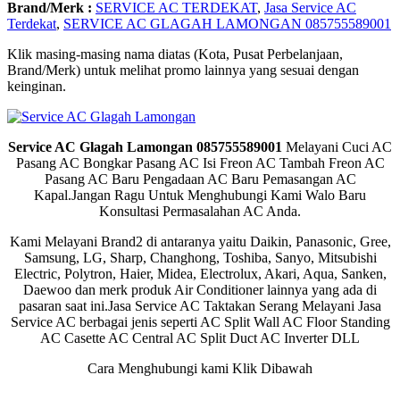
Brand/Merk :
SERVICE AC TERDEKAT
,
Jasa Service AC
Terdekat
,
SERVICE AC GLAGAH LAMONGAN 085755589001
Klik masing-masing nama diatas (Kota, Pusat Perbelanjaan,
Brand/Merk) untuk melihat promo lainnya yang sesuai dengan
keinginan.
Service AC Glagah Lamongan 085755589001
Melayani Cuci AC
Pasang AC Bongkar Pasang AC Isi Freon AC Tambah Freon AC
Pasang AC Baru Pengadaan AC Baru Pemasangan AC
Kapal.Jangan Ragu Untuk Menghubungi Kami Walo Baru
Konsultasi Permasalahan AC Anda.
Kami Melayani Brand2 di antaranya yaitu Daikin, Panasonic, Gree,
Samsung, LG, Sharp, Changhong, Toshiba, Sanyo, Mitsubishi
Electric, Polytron, Haier, Midea, Electrolux, Akari, Aqua, Sanken,
Daewoo dan merk produk Air Conditioner lainnya yang ada di
pasaran saat ini.Jasa Service AC Taktakan Serang Melayani Jasa
Service AC berbagai jenis seperti AC Split Wall AC Floor Standing
AC Casette AC Central AC Split Duct AC Inverter DLL
Cara Menghubungi kami Klik Dibawah