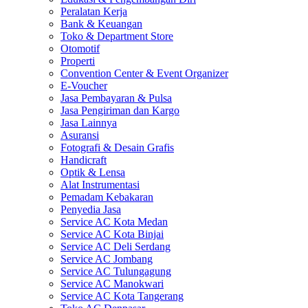
Peralatan Kerja
Bank & Keuangan
Toko & Department Store
Otomotif
Properti
Convention Center & Event Organizer
E-Voucher
Jasa Pembayaran & Pulsa
Jasa Pengiriman dan Kargo
Jasa Lainnya
Asuransi
Fotografi & Desain Grafis
Handicraft
Optik & Lensa
Alat Instrumentasi
Pemadam Kebakaran
Penyedia Jasa
Service AC Kota Medan
Service AC Kota Binjai
Service AC Deli Serdang
Service AC Jombang
Service AC Tulungagung
Service AC Manokwari
Service AC Kota Tangerang