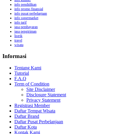
info kuliner
info pendidikan
info promo finansial
info pusat perbelanjaan
info supermarket
info tarif
jasa pembayaran
jasa pengiriman
listrik
travel
wisata
Informasi
Tentang Kami
Tutorial
F.A.Q
Term of Condition
Site Disclaimer
Disclosure Statement
Privacy Statement
Registrasi Member
Daftar Tempat Wisata
Daftar Brand
Daftar Pusat Perbelanjaan
Daftar Kota
Kontak Kami