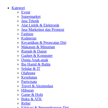
Kategori
Event
Supermarket
Jasa Teknik
Alat Listrik & Elektronik
Jasa Marketing dan Promosi
Fashion
Kulineran
Kecantikan & Perawatan Diri
Makanan & Minuman
Rumah & Dapur
Gadget & Komputer
Dunia Anak-anak
Ibu Hamil & Balita
Selular & IT
Olahraga
Kesehatan
Pariwisata
Travel & Akomodasi
Hiburan
Game & Hobi
Buku & ATK
Religi
Edukasi & Pengembangan Diri