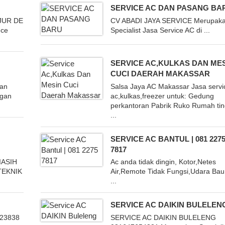
SERVICE AC DAN PASANG BA
JUR DE
CV ABADI JAYA SERVICE Merupak
nce
Specialist Jasa Service AC di ...
SERVICE AC,KULKAS DAN ME
CUCI DAERAH MAKASSAR
gan
Salsa Jaya AC Makassar Jasa servi
ngan
ac,kulkas,freezer untuk: Gedung
perkantoran Pabrik Ruko Rumah tin
...
SERVICE AC BANTUL | 081 227
7817
IASIH
Ac anda tidak dingin, Kotor,Netes
TEKNIK
Air,Remote Tidak Fungsi,Udara Bau
...
SERVICE AC DAIKIN BULELEN
623838
SERVICE AC DAIKIN BULELENG