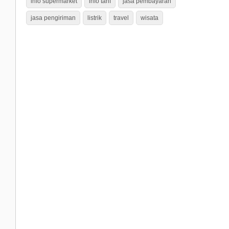
info supermarket
info tarif
jasa pembayaran
jasa pengiriman
listrik
travel
wisata