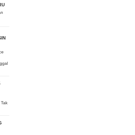
RU
an
SIN
ce
ggal
5
 Tak
G