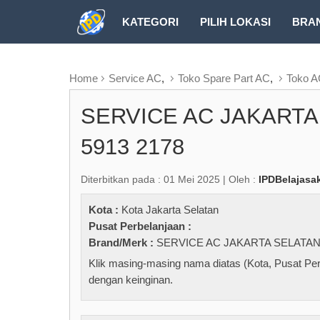
KATEGORI
PILIH LOKASI
BRA
RUBRIK FREEZEPAGE
Home
Service AC
,
Toko Spare Part AC
,
Toko 
SERVICE AC JAKARTA
5913 2178
Diterbitkan pada : 01 Mei 2025 | Oleh :
IPDBelajasa
Kota :
Kota Jakarta Selatan
Pusat Perbelanjaan :
Brand/Merk :
SERVICE AC JAKARTA SELATAN 
Klik masing-masing nama diatas (Kota, Pusat Per
dengan keinginan.