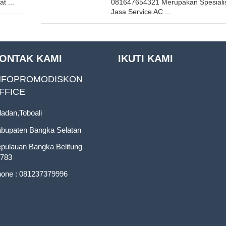
t ...
081647654321 Merupakan Spesiali
Jasa Service AC ...
ONTAK KAMI
IKUTI KAMI
NFOPROMODISKON
FFICE
ladan,Toboali
bupaten Bangka Selatan
pulauan Bangka Belitung
783
one : 081237379996