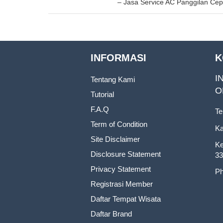
– Jasa Service AC Panggilan Cepa
INFORMASI
K
I
Tentang Kami
O
Tutorial
F.A.Q
Te
Term of Condition
Ka
Site Disclaimer
Ke
Disclosure Statement
33
Privacy Statement
Ph
Registrasi Member
Daftar Tempat Wisata
Daftar Brand