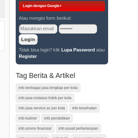
Login dengan Google+
Atau mengisi form berikut:
Tidak bisa login? klik
Lupa Password
atau
Register
Tag Berita & Artikel
info berbagai jasa lengkap per kota
info jasa instalasi listrik per kota
info jasa service ac per kota
info kesehatan
info kuliner
info pendidikan
info promo finansial
info pusat perbelanjaan