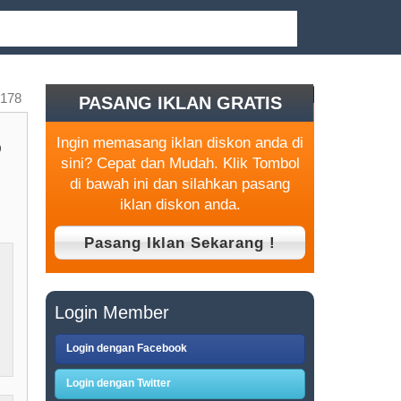
178
PASANG IKLAN GRATIS
5
Ingin memasang iklan diskon anda di
sini? Cepat dan Mudah. Klik Tombol
di bawah ini dan silahkan pasang
iklan diskon anda.
Login Member
Login dengan Facebook
Login dengan Twitter