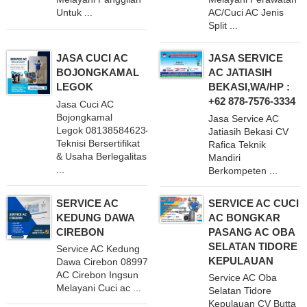
Untuk ...
AC/Cuci AC Jenis
Split ...
JASA CUCI AC
JASA SERVICE
BOJONGKAMAL
AC JATIASIH
LEGOK
BEKASI,WA/HP :
+62 878-7576-3334
Jasa Cuci AC
Bojongkamal
Jasa Service AC
Legok 081385846234 Dengan
Jatiasih Bekasi CV
Teknisi Bersertifikat
Rafica Teknik
& Usaha Berlegalitas
Mandiri
...
Berkompeten ...
SERVICE AC
SERVICE AC CUCI
KEDUNG DAWA
AC BONGKAR
CIREBON
PASANG AC OBA
SELATAN TIDORE
Service AC Kedung
KEPULAUAN
Dawa Cirebon 08997777171
AC Cirebon Ingsun
Service AC Oba
Melayani Cuci ac ...
Selatan Tidore
Kepulauan CV Butta