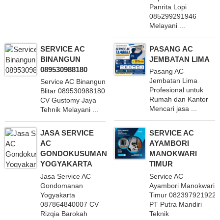
Panrita Lopi
085299291946
Melayani ...
SERVICE AC
PASANG AC
BINANGUN
JEMBATAN LIMA
089530988180
Pasang AC
Jembatan Lima
Service AC Binangun
Profesional untuk
Blitar 089530988180
Rumah dan Kantor
CV Gustomy Jaya
Mencari jasa ...
Tehnik Melayani ...
JASA SERVICE
SERVICE AC
AC
AYAMBORI
GONDOKUSUMAN
MANOKWARI
YOGYAKARTA
TIMUR
Jasa Service AC
Service AC
Gondomanan
Ayambori Manokwari
Yogyakarta
Timur 082397921922
087864840007 CV
PT Putra Mandiri
Rizqia Barokah
Teknik