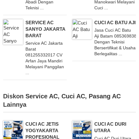
Abadi Dengan
Manokwari Melayani
Teknisi ...
Cuci ...
SERVICE AC
CUCI AC BATU AJI
SANYO JAKARTA
Jasa Cuci AC Batu
BARAT
Aji Batam 085369838
Dengan Teknisi
Service AC Jakarta
Bersertifikat & Usaha
Barat
Berlegalitas ...
081255332017 CV
Arfan Jaya Mandiri
Melayani Panggilan
...
Diskon
Service AC
,
Cuci AC
,
Pasang AC
Lainnya
CUCI AC JETIS
CUCI AC DURI
YOGYAKARTA
UTARA
PROFESIONAL
Cuci AC Duri Utara