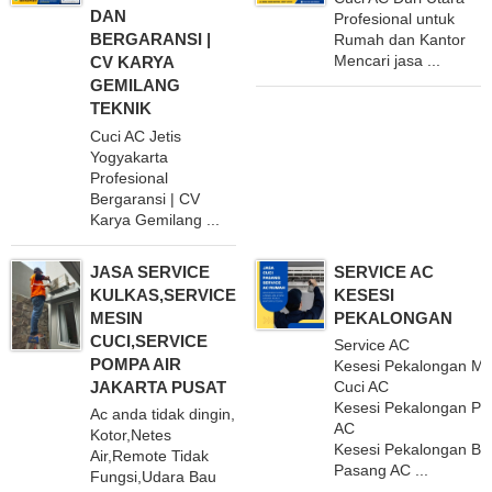
DAN
Profesional untuk
BERGARANSI |
Rumah dan Kantor
Mencari jasa ...
CV KARYA
GEMILANG
TEKNIK
Cuci AC Jetis
Yogyakarta
Profesional
Bergaransi | CV
Karya Gemilang ...
JASA SERVICE
SERVICE AC
KULKAS,SERVICE
KESESI
MESIN
PEKALONGAN
CUCI,SERVICE
Service AC
POMPA AIR
Kesesi Pekalongan Me
JAKARTA PUSAT
Cuci AC
Kesesi Pekalongan P
Ac anda tidak dingin,
AC
Kotor,Netes
Kesesi Pekalongan Bo
Air,Remote Tidak
Pasang AC ...
Fungsi,Udara Bau