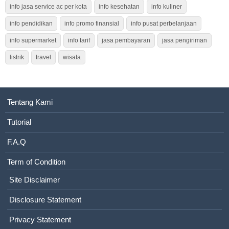
info jasa service ac per kota
info kesehatan
info kuliner
info pendidikan
info promo finansial
info pusat perbelanjaan
info supermarket
info tarif
jasa pembayaran
jasa pengiriman
listrik
travel
wisata
Tentang Kami
Tutorial
F.A.Q
Term of Condition
Site Disclaimer
Disclosure Statement
Privacy Statement