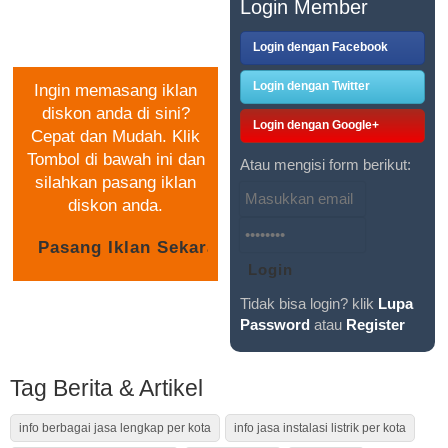
PASANG IKLAN
Login Member
GRATIS
Login dengan Facebook
Login dengan Twitter
Ingin memasang iklan
diskon anda di sini?
Login dengan Google+
Cepat dan Mudah. Klik
Tombol di bawah ini dan
Atau mengisi form berikut:
silahkan pasang iklan
diskon anda.
Tidak bisa login? klik
Lupa
Password
atau
Register
Tag Berita & Artikel
info berbagai jasa lengkap per kota
info jasa instalasi listrik per kota