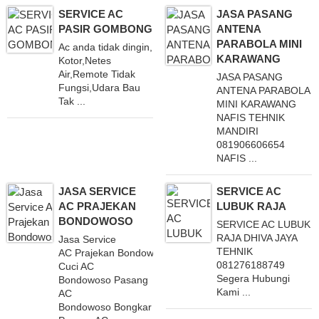
SERVICE AC
JASA PASANG
PASIR GOMBONG
ANTENA
PARABOLA MINI
Ac anda tidak dingin,
KARAWANG
Kotor,Netes
Air,Remote Tidak
JASA PASANG
Fungsi,Udara Bau
ANTENA PARABOLA
Tak ...
MINI KARAWANG
NAFIS TEHNIK
MANDIRI
081906606654
NAFIS ...
JASA SERVICE
SERVICE AC
AC PRAJEKAN
LUBUK RAJA
BONDOWOSO
SERVICE AC LUBUK
RAJA DHIVA JAYA
Jasa Service
TEHNIK
AC Prajekan Bondowoso Melayani
081276188749
Cuci AC
Segera Hubungi
Bondowoso Pasang
Kami ...
AC
Bondowoso Bongkar