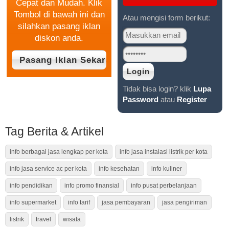
Cepat dan Mudah. Klik
Tombol di bawah ini dan
Atau mengisi form berikut:
silahkan pasang iklan
diskon anda.
Tidak bisa login? klik
Lupa
Password
atau
Register
Tag Berita & Artikel
info berbagai jasa lengkap per kota
info jasa instalasi listrik per kota
info jasa service ac per kota
info kesehatan
info kuliner
info pendidikan
info promo finansial
info pusat perbelanjaan
info supermarket
info tarif
jasa pembayaran
jasa pengiriman
listrik
travel
wisata