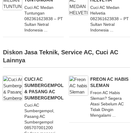
Cuci AC Medan
Cuci AC Medan
Tuntungan
Helvetia
082361623838 – PT
082361623838 – PT
Sultan Netral
Sultan Netral
Indonesia ...
Indonesia ...
Diskon
Jasa Teknik
,
Service AC
,
Cuci AC
Lainnya
CUCI AC
FREON AC HABIS
SUMBERGEMPOL
SLEMAN
& PASANG AC
Freon AC Habis
SUMBERGEMPOL
Sleman? Segera
Atasi Sebelum AC
Cuci AC
Tidak Dingin
Sumbergempol,
Mengalami ...
Pasang AC
Sumbergempol
085707001200