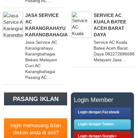
Pasang AC ...
JASA SERVICE
SERVICE AC
AC
KUALA BATEE
KARANGRAHAYU
ACEH BARAT
KARANGBAHAGIA
DAYA
Jasa Service AC
Service AC Kuala
Karangrahayu
Batee Aceh Barat
Karangbahagia
Daya 082272686688
Bekasi Melayani
Melayani Jasa ...
Cuci AC
Karangbahagia
Pasang AC ...
PASANG IKLAN
Login Member
GRATIS
Login dengan Facebook
Login dengan Twitter
Ingin memasang iklan
diskon anda di sini?
Login dengan Google+