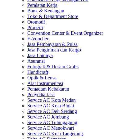
Peralatan Kerja
Bank & Keuangan
Toko & Department Store
Otomotif
Properti
Convention Center & Event Organizer
E-Voucher
Jasa Pembayaran & Pulsa
Jasa Pengiriman dan Kargo
Jasa Lainnya
Asuransi
Fotografi & Desain Grafis
Handicraft
Optik & Lensa
Alat Instrumentasi
Pemadam Kebakaran
Penyedia Jasa
Service AC Kota Medan
Service AC Kota Binjai
Service AC Deli Serdang
Service AC Jombang
Service AC Tulungagung
Service AC Manokwari
Service AC Kota Tangerang