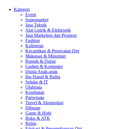
Kategori
Event
Supermarket
Jasa Teknik
Alat Listrik & Elektronik
Jasa Marketing dan Promosi
Fashion
Kulineran
Kecantikan & Perawatan Diri
Makanan & Minuman
Rumah & Dapur
Gadget & Komputer
Dunia Anak-anak
Ibu Hamil & Balita
Selular & IT
Olahraga
Kesehatan
Pariwisata
Travel & Akomodasi
Hiburan
Game & Hobi
Buku & ATK
Religi
Edukasi & Pengembangan Diri