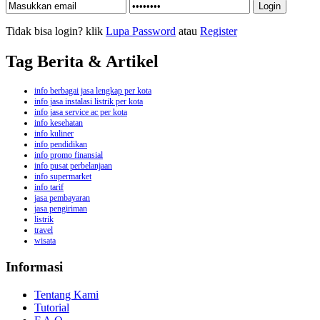
Tidak bisa login? klik
Lupa Password
atau
Register
Tag Berita & Artikel
info berbagai jasa lengkap per kota
info jasa instalasi listrik per kota
info jasa service ac per kota
info kesehatan
info kuliner
info pendidikan
info promo finansial
info pusat perbelanjaan
info supermarket
info tarif
jasa pembayaran
jasa pengiriman
listrik
travel
wisata
Informasi
Tentang Kami
Tutorial