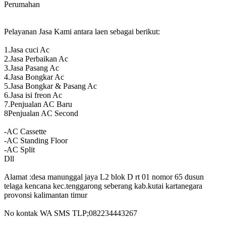
Perumahan
Pelayanan Jasa Kami antara laen sebagai berikut:
1.Jasa cuci Ac
2.Jasa Perbaikan Ac
3.Jasa Pasang Ac
4.Jasa Bongkar Ac
5.Jasa Bongkar & Pasang Ac
6.Jasa isi freon Ac
7.Penjualan AC Baru
8Penjualan AC Second
-AC Cassette
-AC Standing Floor
-AC Split
Dll
Alamat :desa manunggal jaya L2 blok D rt 01 nomor 65 dusun
telaga kencana kec.tenggarong seberang kab.kutai kartanegara
provonsi kalimantan timur
No kontak WA SMS TLP;082234443267