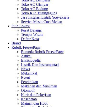
Toko AC Denpasar
Toko AC Gianyar
Toko AC Badung
Toko Kue Tulungagung
Jasa Instalasi Listrik Yogyakarta
Service Mesin Cuci Medan
Pilih Lokasi
Pusat Belanja
Tempat Wisata
Daftar Kota
Brand
Rubrik FreezePage
Beranda Rubrik FreezePage
Artikel
Ensiklopedia
Listrik Dan Instrumentasi
News
Mekanikal
Event
Pendidikan
Makanan dan Minuman
Otomotif
Karir dan Pekerjaan
Kesehatan
Mainan dan Hobi