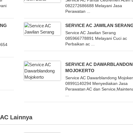
yani
082272686688 Melayani Jasa
Perawatan ...
ANG
SERVICE AC JAWILAN SERAN
Service AC Jawilan Serang
085966778891 Melayani Cuci ac
Perbaikan ac ...
6654
SERVICE AC DAWARBLANDO
MOJOKERTO
Service AC Dawarblandong Mojoker
08991140294 Menyediakan Jasa
Perawatan AC dan Service,Mainten
...
 AC
Lainnya