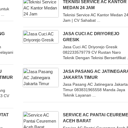
TEKNISI SERVICE AC KANTOR
MEDAN 24 JAM
untuk
...
Teknisi Service AC Kantor Medan 2
Jam | CV Sahabat ...
NG
JASA CUCI AC DRIYOREJO
GRESIK
n
Jasa Cuci AC Driyorejo Gresik
elayani
082233579779 CV Rustan Naro
Teknik Dengan Teknisi Bersertifikat .
U
JASA PASANG AC JATINEGAR
TIMUR
JAKARTA TIMUR
Jasa Pasang AC Jatinegara Jakarta
Timur 083831965558 Manda Jaya
ang
Teknik Layanan ...
43 CV
UTAT
SERVICE AC PANTAI CEUREM
ACEH BARAT
ur
Service AC Pantai Ceuremen Aceh 