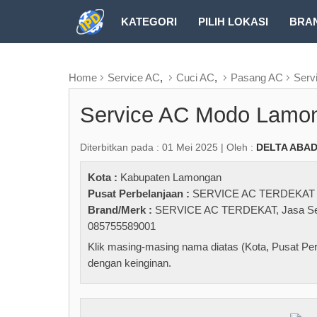
KATEGORI
PILIH LOKASI
BRA
RUBRIK FREEZEPAGE
Home
Service AC
,
Cuci AC
,
Pasang AC
Serv
Service AC Modo Lamo
Diterbitkan pada : 01 Mei 2025 | Oleh :
DELTA ABA
Kota :
Kabupaten Lamongan
Pusat Perbelanjaan :
SERVICE AC TERDEKAT
Brand/Merk :
SERVICE AC TERDEKAT
,
Jasa Se
085755589001
Klik masing-masing nama diatas (Kota, Pusat Per
dengan keinginan.