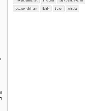
info supermarket
info tarif
jasa pembayaran
jasa pengiriman
listrik
travel
wisata
k
ih
mi