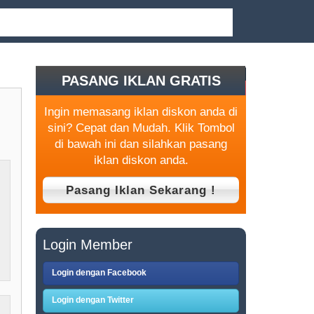
PASANG IKLAN GRATIS
Ingin memasang iklan diskon anda di
sini? Cepat dan Mudah. Klik Tombol
di bawah ini dan silahkan pasang
iklan diskon anda.
Login Member
Login dengan Facebook
Login dengan Twitter