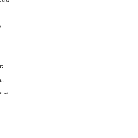
G
NG
to
ance