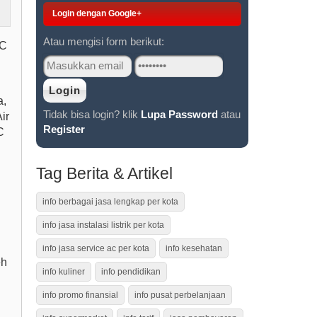
Login dengan Google+
Atau mengisi form berikut:
AC
a,
Tidak bisa login? klik
Lupa Password
atau
ir
Register
C
Tag Berita & Artikel
info berbagai jasa lengkap per kota
info jasa instalasi listrik per kota
info jasa service ac per kota
info kesehatan
eh
info kuliner
info pendidikan
info promo finansial
info pusat perbelanjaan