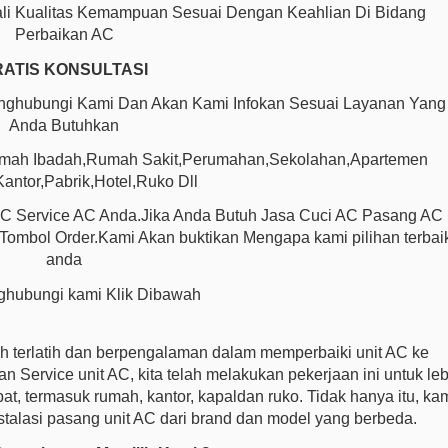
ali Kualitas Kemampuan Sesuai Dengan Keahlian Di Bidang
Perbaikan AC
ATIS KONSULTASI
nghubungi Kami Dan Akan Kami Infokan Sesuai Layanan Yang
Anda Butuhkan
umah Ibadah,Rumah Sakit,Perumahan,Sekolahan,Apartemen
ntor,Pabrik,Hotel,Ruko Dll
AC Service AC Anda.Jika Anda Butuh Jasa Cuci AC Pasang AC
ombol Order.Kami Akan buktikan Mengapa kami pilihan terbai
anda
hubungi kami Klik Dibawah
h terlatih dan berpengalaman dalam memperbaiki unit AC ke
 Service unit AC, kita telah melakukan pekerjaan ini untuk leb
t, termasuk rumah, kantor, kapaldan ruko. Tidak hanya itu, ka
talasi pasang unit AC dari brand dan model yang berbeda.