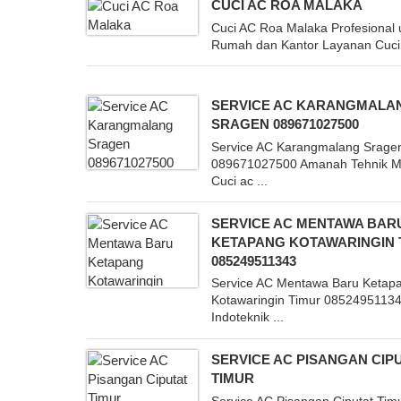
CUCI AC ROA MALAKA
Cuci AC Roa Malaka Profesional 
Rumah dan Kantor Layanan Cuci 
SERVICE AC KARANGMALA
SRAGEN 089671027500
Service AC Karangmalang Srage
089671027500 Amanah Tehnik M
Cuci ac ...
SERVICE AC MENTAWA BAR
KETAPANG KOTAWARINGIN 
085249511343
Service AC Mentawa Baru Ketap
Kotawaringin Timur 0852495113
Indoteknik ...
SERVICE AC PISANGAN CIP
TIMUR
Service AC Pisangan Ciputat Tim