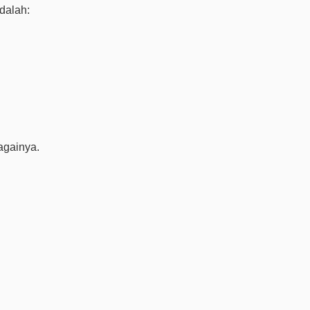
dalah:
againya.