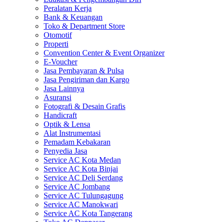
Peralatan Kerja
Bank & Keuangan
Toko & Department Store
Otomotif
Properti
Convention Center & Event Organizer
E-Voucher
Jasa Pembayaran & Pulsa
Jasa Pengiriman dan Kargo
Jasa Lainnya
Asuransi
Fotografi & Desain Grafis
Handicraft
Optik & Lensa
Alat Instrumentasi
Pemadam Kebakaran
Penyedia Jasa
Service AC Kota Medan
Service AC Kota Binjai
Service AC Deli Serdang
Service AC Jombang
Service AC Tulungagung
Service AC Manokwari
Service AC Kota Tangerang