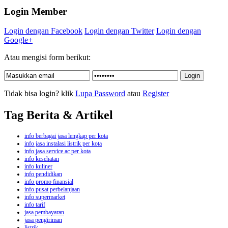
Login Member
Login dengan Facebook
Login dengan Twitter
Login dengan
Google+
Atau mengisi form berikut:
Tidak bisa login? klik
Lupa Password
atau
Register
Tag Berita & Artikel
info berbagai jasa lengkap per kota
info jasa instalasi listrik per kota
info jasa service ac per kota
info kesehatan
info kuliner
info pendidikan
info promo finansial
info pusat perbelanjaan
info supermarket
info tarif
jasa pembayaran
jasa pengiriman
listrik