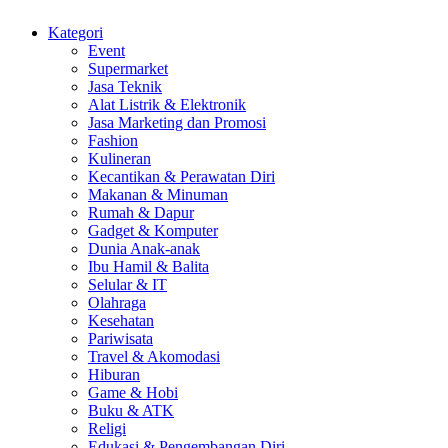
Kategori
Event
Supermarket
Jasa Teknik
Alat Listrik & Elektronik
Jasa Marketing dan Promosi
Fashion
Kulineran
Kecantikan & Perawatan Diri
Makanan & Minuman
Rumah & Dapur
Gadget & Komputer
Dunia Anak-anak
Ibu Hamil & Balita
Selular & IT
Olahraga
Kesehatan
Pariwisata
Travel & Akomodasi
Hiburan
Game & Hobi
Buku & ATK
Religi
Edukasi & Pengembangan Diri