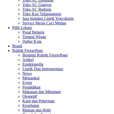
Toko AC Denpasar
Toko AC Gianyar
Toko AC Badung
Toko Kue Tulungagung
Jasa Instalasi Listrik Yogyakarta
Service Mesin Cuci Medan
Pilih Lokasi
Pusat Belanja
Tempat Wisata
Daftar Kota
Brand
Rubrik FreezePage
Beranda Rubrik FreezePage
Artikel
Ensiklopedia
Listrik Dan Instrumentasi
News
Mekanikal
Event
Pendidikan
Makanan dan Minuman
Otomotif
Karir dan Pekerjaan
Kesehatan
Mainan dan Hobi