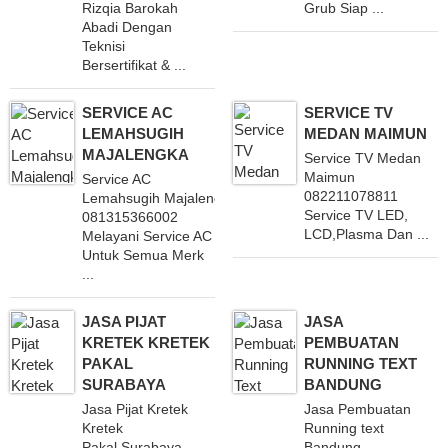
Rizqia Barokah
Grub Siap ...
Abadi Dengan
Teknisi
Bersertifikat & ...
SERVICE AC
SERVICE TV
LEMAHSUGIH
MEDAN MAIMUN
MAJALENGKA
Service TV Medan
Maimun
Service AC
082211078811
Lemahsugih Majalengka
Service TV LED,
081315366002
LCD,Plasma Dan ...
Melayani Service AC
Untuk Semua Merk
...
JASA PIJAT
JASA
KRETEK KRETEK
PEMBUATAN
PAKAL
RUNNING TEXT
SURABAYA
BANDUNG
Jasa Pijat Kretek
Jasa Pembuatan
Kretek
Running text
Pakal Surabaya
Bandung