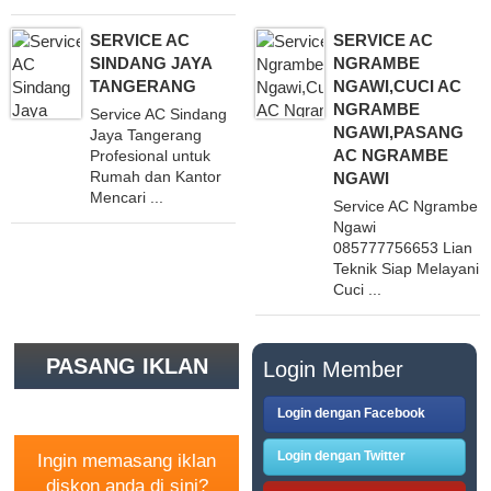
SERVICE AC
SERVICE AC
SINDANG JAYA
NGRAMBE
TANGERANG
NGAWI,CUCI AC
NGRAMBE
Service AC Sindang
NGAWI,PASANG
Jaya Tangerang
AC NGRAMBE
Profesional untuk
Rumah dan Kantor
NGAWI
Mencari ...
Service AC Ngrambe
Ngawi
085777756653 Lian
Teknik Siap Melayani
Cuci ...
PASANG IKLAN
Login Member
GRATIS
Login dengan Facebook
Login dengan Twitter
Ingin memasang iklan
diskon anda di sini?