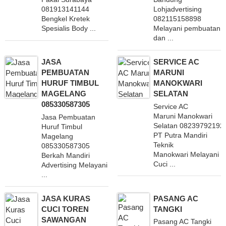
081913141144
Lohjadvertising
Bengkel Kretek
082115158898
Spesialis Body ...
Melayani pembuatan
dan ...
JASA
SERVICE AC
PEMBUATAN
MARUNI
HURUF TIMBUL
MANOKWARI
MAGELANG
SELATAN
085330587305
Service AC
Maruni Manokwari
Jasa Pembuatan
Selatan 08239792192
Huruf Timbul
PT Putra Mandiri
Magelang
Teknik
085330587305
Manokwari Melayani
Berkah Mandiri
Cuci ...
Advertising Melayani
...
JASA KURAS
PASANG AC
CUCI TOREN
TANGKI
SAWANGAN
Pasang AC Tangki