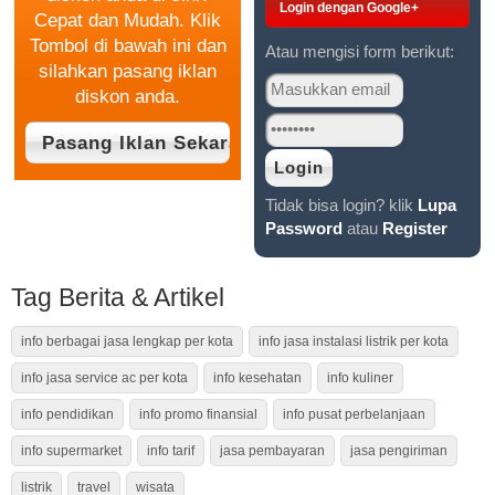
Login dengan Google+
Cepat dan Mudah. Klik
Tombol di bawah ini dan
Atau mengisi form berikut:
silahkan pasang iklan
diskon anda.
Tidak bisa login? klik
Lupa
Password
atau
Register
Tag Berita & Artikel
info berbagai jasa lengkap per kota
info jasa instalasi listrik per kota
info jasa service ac per kota
info kesehatan
info kuliner
info pendidikan
info promo finansial
info pusat perbelanjaan
info supermarket
info tarif
jasa pembayaran
jasa pengiriman
listrik
travel
wisata