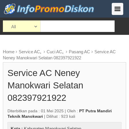
Home
Service AC
,
Cuci AC
,
Pasang AC
Service AC
Neney Manokwari Selatan 082397921922
Service AC Neney
Manokwari Selatan
082397921922
Diterbitkan pada : 01 Mei 2025 | Oleh :
PT Putra Mandiri
Teknik Manokwari
| Dilihat : 923 kali
Kota :
Kabupaten Manokwari Selatan