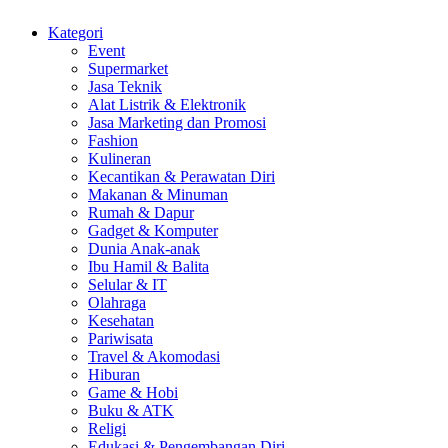
Kategori
Event
Supermarket
Jasa Teknik
Alat Listrik & Elektronik
Jasa Marketing dan Promosi
Fashion
Kulineran
Kecantikan & Perawatan Diri
Makanan & Minuman
Rumah & Dapur
Gadget & Komputer
Dunia Anak-anak
Ibu Hamil & Balita
Selular & IT
Olahraga
Kesehatan
Pariwisata
Travel & Akomodasi
Hiburan
Game & Hobi
Buku & ATK
Religi
Edukasi & Pengembangan Diri