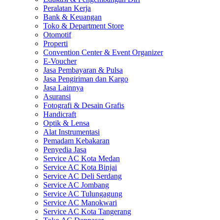
Peralatan Kerja
Bank & Keuangan
Toko & Department Store
Otomotif
Properti
Convention Center & Event Organizer
E-Voucher
Jasa Pembayaran & Pulsa
Jasa Pengiriman dan Kargo
Jasa Lainnya
Asuransi
Fotografi & Desain Grafis
Handicraft
Optik & Lensa
Alat Instrumentasi
Pemadam Kebakaran
Penyedia Jasa
Service AC Kota Medan
Service AC Kota Binjai
Service AC Deli Serdang
Service AC Jombang
Service AC Tulungagung
Service AC Manokwari
Service AC Kota Tangerang