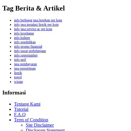
Tag Berita & Artikel
info berbagai jasa lengkap per kota
info jasa instalasi listrik per kota
info jasa service ac per kota
info kesehatan
info kuliner
info pendidikan
info promo finansial
info pusat perbelanjaan
info supermarket
info tarif
jasa pembayaran
jasa pengiriman
listrik
travel
wisata
Informasi
Tentang Kami
Tutorial
F.A.Q
Term of Condition
Site Disclaimer
Disclosure Statement