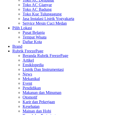
Toko AC Denpasar
Toko AC Gianyar
Toko AC Badung
Toko Kue Tulungagung
Jasa Instalasi Listrik Yogyakarta
Service Mesin Cuci Medan
Pilih Lokasi
Pusat Belanja
Tempat Wisata
Daftar Kota
Brand
Rubrik FreezePage
Beranda Rubrik FreezePage
Artikel
Ensiklopedia
Listrik Dan Instrumentasi
News
Mekanikal
Event
Pendidikan
Makanan dan Minuman
Otomotif
Karir dan Pekerjaan
Kesehatan
Mainan dan Hobi