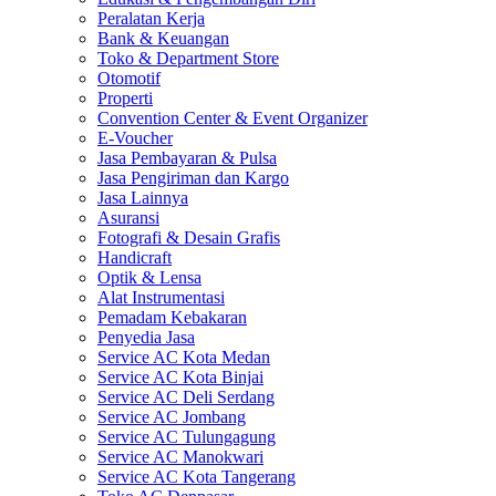
Peralatan Kerja
Bank & Keuangan
Toko & Department Store
Otomotif
Properti
Convention Center & Event Organizer
E-Voucher
Jasa Pembayaran & Pulsa
Jasa Pengiriman dan Kargo
Jasa Lainnya
Asuransi
Fotografi & Desain Grafis
Handicraft
Optik & Lensa
Alat Instrumentasi
Pemadam Kebakaran
Penyedia Jasa
Service AC Kota Medan
Service AC Kota Binjai
Service AC Deli Serdang
Service AC Jombang
Service AC Tulungagung
Service AC Manokwari
Service AC Kota Tangerang