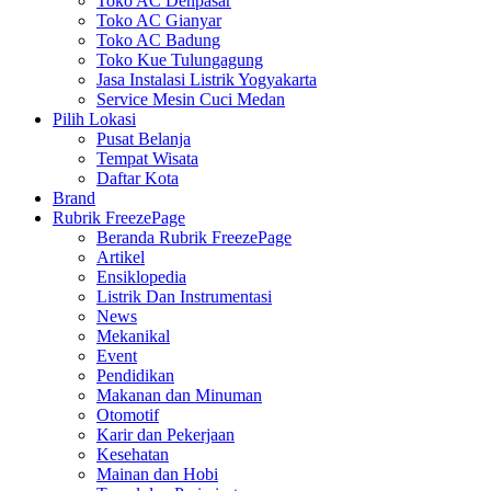
Toko AC Denpasar
Toko AC Gianyar
Toko AC Badung
Toko Kue Tulungagung
Jasa Instalasi Listrik Yogyakarta
Service Mesin Cuci Medan
Pilih Lokasi
Pusat Belanja
Tempat Wisata
Daftar Kota
Brand
Rubrik FreezePage
Beranda Rubrik FreezePage
Artikel
Ensiklopedia
Listrik Dan Instrumentasi
News
Mekanikal
Event
Pendidikan
Makanan dan Minuman
Otomotif
Karir dan Pekerjaan
Kesehatan
Mainan dan Hobi