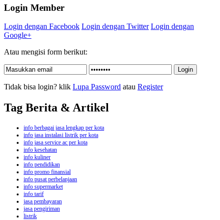
Login Member
Login dengan Facebook
Login dengan Twitter
Login dengan
Google+
Atau mengisi form berikut:
Tidak bisa login? klik
Lupa Password
atau
Register
Tag Berita & Artikel
info berbagai jasa lengkap per kota
info jasa instalasi listrik per kota
info jasa service ac per kota
info kesehatan
info kuliner
info pendidikan
info promo finansial
info pusat perbelanjaan
info supermarket
info tarif
jasa pembayaran
jasa pengiriman
listrik