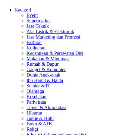
Kategori
Event
Supermarket
Jasa Teknik
Alat Listrik & Elektronik
Jasa Marketing dan Promosi
Fashion
Kulineran
Kecantikan & Perawatan Diri
Makanan & Minuman
Rumah & Dapur
Gadget & Komputer
Dunia Anak-anak
Ibu Hamil & Balita
Selular & IT
Olahraga
Kesehatan
Pariwisata
Travel & Akomodasi
Hiburan
Game & Hobi
Buku & ATK
Religi
Edukasi & Pengembangan Diri