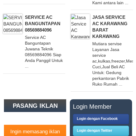
Kami antara lain ...
SERVICE AC
JASA SERVICE
BANGUNTAPAN
AC KARAWANG
08569884096
BARAT
KARAWANG
Service AC
Banguntapan
Mutiara servise
Juwana Teknik
Layanan Jasa
08569884096 Siap
service
Anda Panggil Untuk
ac,kulkas,freezer,Mesi
...
Cuci,Jual Beli AC
Untuk: Gedung
perkantoran Pabrik
Ruko Rumah ...
PASANG IKLAN
Login Member
GRATIS
Login dengan Facebook
Login dengan Twitter
Ingin memasang iklan