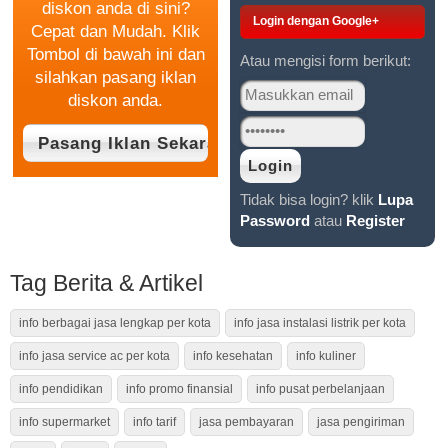
diskon anda di sini?
Login dengan Google+
Cepat dan Mudah. Klik
Tombol di bawah ini dan
Atau mengisi form berikut:
silahkan pasang iklan
diskon anda.
Tidak bisa login? klik
Lupa
Password
atau
Register
Tag Berita & Artikel
info berbagai jasa lengkap per kota
info jasa instalasi listrik per kota
info jasa service ac per kota
info kesehatan
info kuliner
info pendidikan
info promo finansial
info pusat perbelanjaan
info supermarket
info tarif
jasa pembayaran
jasa pengiriman