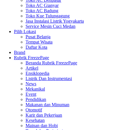
Toko AC Denpasar
Toko AC Gianyar
Toko AC Badung
Toko Kue Tulungagung
Jasa Instalasi Listrik Yogyakarta
Service Mesin Cuci Medan
Pilih Lokasi
Pusat Belanja
Tempat Wisata
Daftar Kota
Brand
Rubrik FreezePage
Beranda Rubrik FreezePage
Artikel
Ensiklopedia
Listrik Dan Instrumentasi
News
Mekanikal
Event
Pendidikan
Makanan dan Minuman
Otomotif
Karir dan Pekerjaan
Kesehatan
Mainan dan Hobi