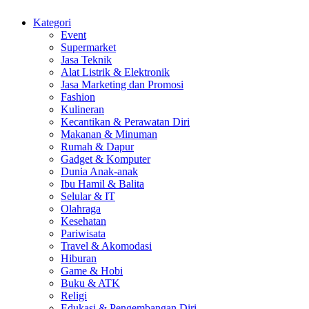
Kategori
Event
Supermarket
Jasa Teknik
Alat Listrik & Elektronik
Jasa Marketing dan Promosi
Fashion
Kulineran
Kecantikan & Perawatan Diri
Makanan & Minuman
Rumah & Dapur
Gadget & Komputer
Dunia Anak-anak
Ibu Hamil & Balita
Selular & IT
Olahraga
Kesehatan
Pariwisata
Travel & Akomodasi
Hiburan
Game & Hobi
Buku & ATK
Religi
Edukasi & Pengembangan Diri