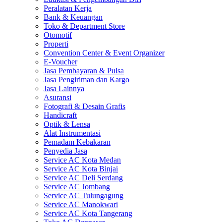
Peralatan Kerja
Bank & Keuangan
Toko & Department Store
Otomotif
Properti
Convention Center & Event Organizer
E-Voucher
Jasa Pembayaran & Pulsa
Jasa Pengiriman dan Kargo
Jasa Lainnya
Asuransi
Fotografi & Desain Grafis
Handicraft
Optik & Lensa
Alat Instrumentasi
Pemadam Kebakaran
Penyedia Jasa
Service AC Kota Medan
Service AC Kota Binjai
Service AC Deli Serdang
Service AC Jombang
Service AC Tulungagung
Service AC Manokwari
Service AC Kota Tangerang