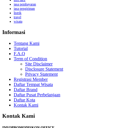
info tarif
jasa pembayaran
jasa pengiriman
listrik
travel
wisata
Informasi
Tentang Kami
Tutorial
F.A.Q
Term of Condition
Site Disclaimer
Disclosure Statement
Privacy Statement
Registrasi Member
Daftar Tempat Wisata
Daftar Brand
Daftar Pusat Perbelanjaan
Daftar Kota
Kontak Kami
Kontak Kami
INFOPROMODISKON OFFICE