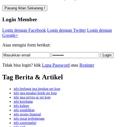
Login Member
Login dengan Facebook
Login dengan Twitter
Login dengan
Google+
Atau mengisi form berikut:
Tidak bisa login? klik
Lupa Password
atau
Register
Tag Berita & Artikel
info berbagai jasa lengkap per kota
info jasa instalasi listrik per kota
info jasa service ac per kota
info kesehatan
info kuliner
info pendidikan
info promo finansial
info pusat perbelanjaan
info supermarket