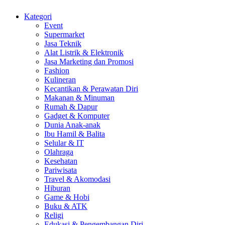
Kategori
Event
Supermarket
Jasa Teknik
Alat Listrik & Elektronik
Jasa Marketing dan Promosi
Fashion
Kulineran
Kecantikan & Perawatan Diri
Makanan & Minuman
Rumah & Dapur
Gadget & Komputer
Dunia Anak-anak
Ibu Hamil & Balita
Selular & IT
Olahraga
Kesehatan
Pariwisata
Travel & Akomodasi
Hiburan
Game & Hobi
Buku & ATK
Religi
Edukasi & Pengembangan Diri