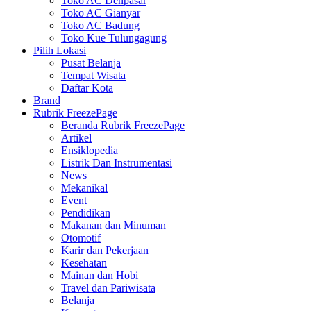
Toko AC Denpasar
Toko AC Gianyar
Toko AC Badung
Toko Kue Tulungagung
Pilih Lokasi
Pusat Belanja
Tempat Wisata
Daftar Kota
Brand
Rubrik FreezePage
Beranda Rubrik FreezePage
Artikel
Ensiklopedia
Listrik Dan Instrumentasi
News
Mekanikal
Event
Pendidikan
Makanan dan Minuman
Otomotif
Karir dan Pekerjaan
Kesehatan
Mainan dan Hobi
Travel dan Pariwisata
Belanja