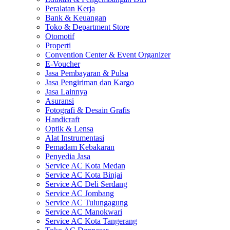
Peralatan Kerja
Bank & Keuangan
Toko & Department Store
Otomotif
Properti
Convention Center & Event Organizer
E-Voucher
Jasa Pembayaran & Pulsa
Jasa Pengiriman dan Kargo
Jasa Lainnya
Asuransi
Fotografi & Desain Grafis
Handicraft
Optik & Lensa
Alat Instrumentasi
Pemadam Kebakaran
Penyedia Jasa
Service AC Kota Medan
Service AC Kota Binjai
Service AC Deli Serdang
Service AC Jombang
Service AC Tulungagung
Service AC Manokwari
Service AC Kota Tangerang