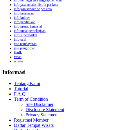
info berbagai jasa lengkap per kota
info jasa instalasi listrik per kota
info jasa service ac per kota
info kesehatan
info kuliner
info pendidikan
info promo finansial
info pusat perbelanjaan
info supermarket
info tarif
jasa pembayaran
jasa pengiriman
listrik
travel
wisata
Informasi
Tentang Kami
Tutorial
F.A.Q
Term of Condition
Site Disclaimer
Disclosure Statement
Privacy Statement
Registrasi Member
Daftar Tempat Wisata