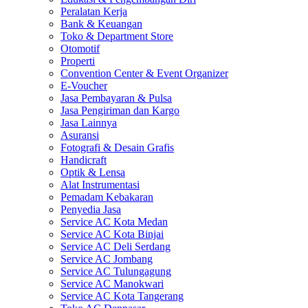
Peralatan Kerja
Bank & Keuangan
Toko & Department Store
Otomotif
Properti
Convention Center & Event Organizer
E-Voucher
Jasa Pembayaran & Pulsa
Jasa Pengiriman dan Kargo
Jasa Lainnya
Asuransi
Fotografi & Desain Grafis
Handicraft
Optik & Lensa
Alat Instrumentasi
Pemadam Kebakaran
Penyedia Jasa
Service AC Kota Medan
Service AC Kota Binjai
Service AC Deli Serdang
Service AC Jombang
Service AC Tulungagung
Service AC Manokwari
Service AC Kota Tangerang