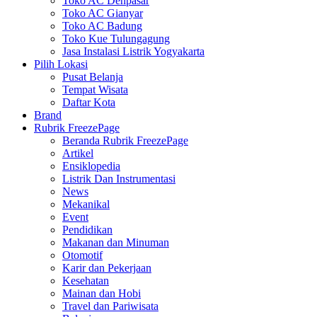
Toko AC Denpasar
Toko AC Gianyar
Toko AC Badung
Toko Kue Tulungagung
Jasa Instalasi Listrik Yogyakarta
Pilih Lokasi
Pusat Belanja
Tempat Wisata
Daftar Kota
Brand
Rubrik FreezePage
Beranda Rubrik FreezePage
Artikel
Ensiklopedia
Listrik Dan Instrumentasi
News
Mekanikal
Event
Pendidikan
Makanan dan Minuman
Otomotif
Karir dan Pekerjaan
Kesehatan
Mainan dan Hobi
Travel dan Pariwisata