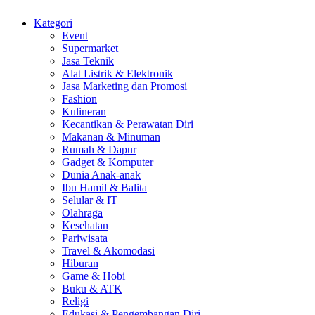
Kategori
Event
Supermarket
Jasa Teknik
Alat Listrik & Elektronik
Jasa Marketing dan Promosi
Fashion
Kulineran
Kecantikan & Perawatan Diri
Makanan & Minuman
Rumah & Dapur
Gadget & Komputer
Dunia Anak-anak
Ibu Hamil & Balita
Selular & IT
Olahraga
Kesehatan
Pariwisata
Travel & Akomodasi
Hiburan
Game & Hobi
Buku & ATK
Religi
Edukasi & Pengembangan Diri