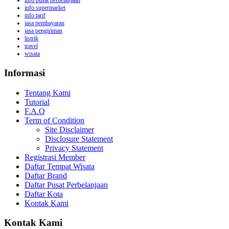
info pusat perbelanjaan
info supermarket
info tarif
jasa pembayaran
jasa pengiriman
listrik
travel
wisata
Informasi
Tentang Kami
Tutorial
F.A.Q
Term of Condition
Site Disclaimer
Disclosure Statement
Privacy Statement
Registrasi Member
Daftar Tempat Wisata
Daftar Brand
Daftar Pusat Perbelanjaan
Daftar Kota
Kontak Kami
Kontak Kami