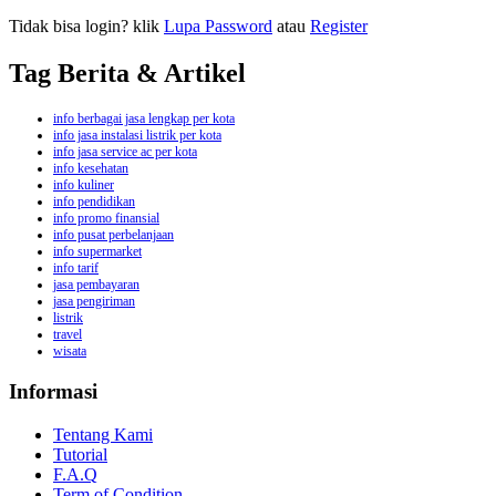
Tidak bisa login? klik
Lupa Password
atau
Register
Tag Berita & Artikel
info berbagai jasa lengkap per kota
info jasa instalasi listrik per kota
info jasa service ac per kota
info kesehatan
info kuliner
info pendidikan
info promo finansial
info pusat perbelanjaan
info supermarket
info tarif
jasa pembayaran
jasa pengiriman
listrik
travel
wisata
Informasi
Tentang Kami
Tutorial
F.A.Q
Term of Condition