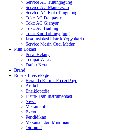
Service AC Tulungagung
Service AC Manokwari
Service AC Kota Tangerang
Toko AC Denpasar
Toko AC Gianyar
Toko AC Badung
Toko Kue Tulungagung
Jasa Instalasi Listrik Yogyakarta
Service Mesin Cuci Medan
Pilih Lokasi
Pusat Belanja
Tempat Wisata
Daftar Kota
Brand
Rubrik FreezePage
Beranda Rubrik FreezePage
Artikel
Ensiklopedia
Listrik Dan Instrumentasi
News
Mekanikal
Event
Pendidikan
Makanan dan Minuman
Otomotif