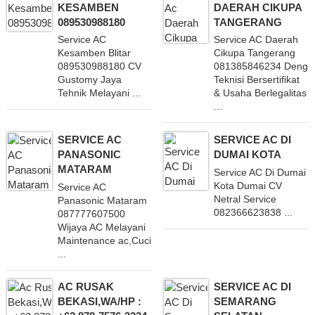
KESAMBEN
DAERAH CIKUPA
089530988180
TANGERANG
Service AC
Service AC Daerah
Kesamben Blitar
Cikupa Tangerang
089530988180 CV
081385846234 Denga
Gustomy Jaya
Teknisi Bersertifikat
Tehnik Melayani ...
& Usaha Berlegalitas
...
SERVICE AC
SERVICE AC DI
PANASONIC
DUMAI KOTA
MATARAM
Service AC Di Dumai
Kota Dumai CV
Service AC
Netral Service
Panasonic Mataram
082366623838 ...
087777607500
Wijaya AC Melayani
Maintenance ac,Cuci
...
AC RUSAK
SERVICE AC DI
BEKASI,WA/HP :
SEMARANG