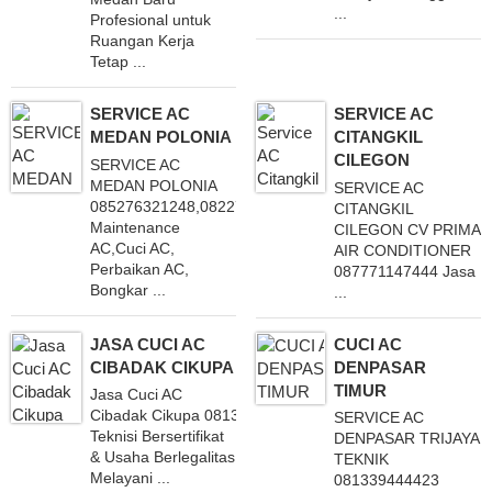
...
Profesional untuk
Ruangan Kerja
Tetap ...
SERVICE AC
SERVICE AC
MEDAN POLONIA
CITANGKIL
CILEGON
SERVICE AC
MEDAN POLONIA
SERVICE AC
085276321248,082272686688
CITANGKIL
Maintenance
CILEGON CV PRIMA
AC,Cuci AC,
AIR CONDITIONER
Perbaikan AC,
087771147444 Jasa
Bongkar ...
...
JASA CUCI AC
CUCI AC
CIBADAK CIKUPA
DENPASAR
TIMUR
Jasa Cuci AC
Cibadak Cikupa 081385846234 Dengan
SERVICE AC
Teknisi Bersertifikat
DENPASAR TRIJAYA
& Usaha Berlegalitas
TEKNIK
Melayani ...
081339444423