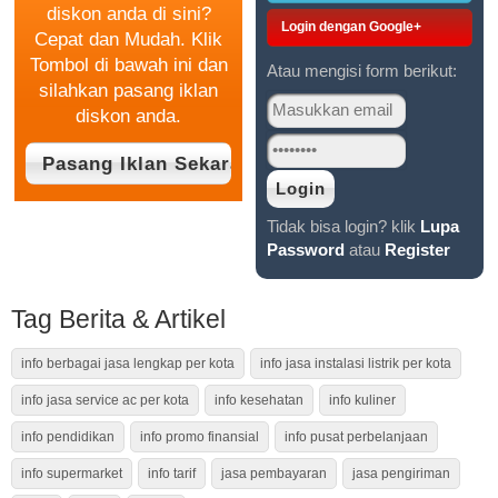
diskon anda di sini?
Login dengan Google+
Cepat dan Mudah. Klik
Tombol di bawah ini dan
Atau mengisi form berikut:
silahkan pasang iklan
diskon anda.
Tidak bisa login? klik
Lupa
Password
atau
Register
Tag Berita & Artikel
info berbagai jasa lengkap per kota
info jasa instalasi listrik per kota
info jasa service ac per kota
info kesehatan
info kuliner
info pendidikan
info promo finansial
info pusat perbelanjaan
info supermarket
info tarif
jasa pembayaran
jasa pengiriman