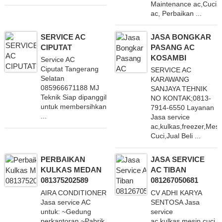
Maintenance ac,Cuci
ac, Perbaikan ...
SERVICE AC
JASA BONGKAR
CIPUTAT
PASANG AC
KOSAMBI
Service AC
Ciputat Tangerang
SERVICE AC
Selatan
KARAWANG
085966671188 MJ
SANJAYA TEHNIK
Teknik Siap dipanggil
NO KONTAK;0813-
untuk membersihkan
7914-6550 Layanan
...
Jasa service
ac,kulkas,freezer,Mesi
Cuci,Jual Beli ...
PERBAIKAN
JASA SERVICE
KULKAS MEDAN
AC TIBAN
081375202589
081267050681
AIRA CONDITIONER
CV ADHI KARYA
Jasa service AC
SENTOSA Jasa
untuk: ~Gedung
service
perkantoran ~Pabrik
ac,kulkas,mesin cuci