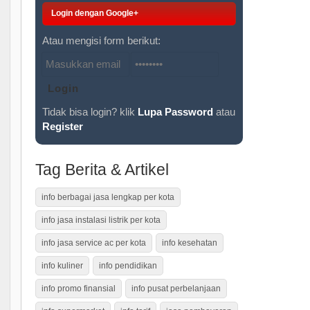
Login dengan Google+
Atau mengisi form berikut:
Tidak bisa login? klik
Lupa Password
atau
Register
Tag Berita & Artikel
info berbagai jasa lengkap per kota
info jasa instalasi listrik per kota
info jasa service ac per kota
info kesehatan
info kuliner
info pendidikan
info promo finansial
info pusat perbelanjaan