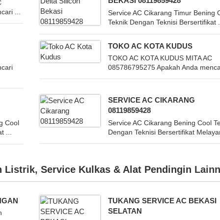
BEKASI 08119859428
C
ari ...
Service AC Cikarang Timur Bening 
Teknik Dengan Teknisi Bersertifikat .
TOKO AC KOTA KUDUS
TOKO AC KOTA KUDUS MITA AC
cari
085786795275 Apakah Anda mencari
SERVICE AC CIKARANG
08119859428
g Cool
Service AC Cikarang Bening Cool T
t ...
Dengan Teknisi Bersertifikat Melayan
 Listrik
,
Service Kulkas & Alat Pendingin
Lainn
NGAN
TUKANG SERVICE AC BEKASI
SELATAN
n