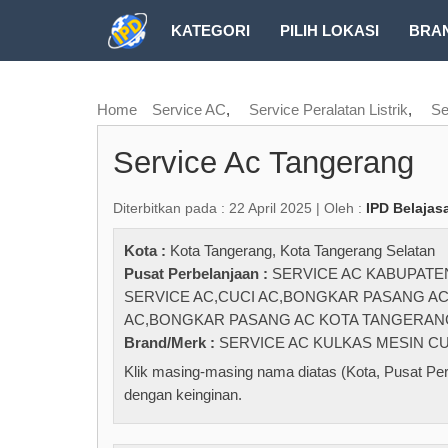
KATEGORI
PILIH LOKASI
BRA
RUBRIK FREEZEPAGE
Home
Service AC
,
Service Peralatan Listrik
,
Se
Service Ac Tangerang
Diterbitkan pada : 22 April 2025 | Oleh :
IPD Belajas
Kota :
Kota Tangerang
,
Kota Tangerang Selatan
Pusat Perbelanjaan :
SERVICE AC KABUPAT
SERVICE AC,CUCI AC,BONGKAR PASANG A
AC,BONGKAR PASANG AC KOTA TANGERAN
Brand/Merk :
SERVICE AC KULKAS MESIN C
Klik masing-masing nama diatas (Kota, Pusat Per
dengan keinginan.