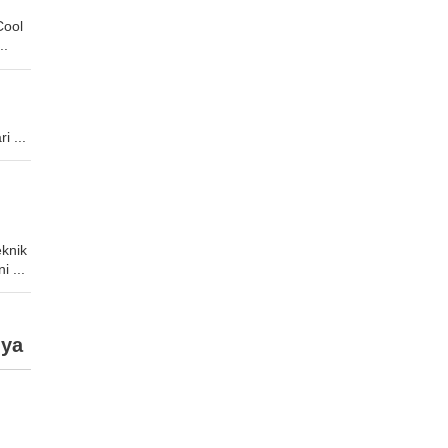
Cool
..
 ...
eknik
i ...
ya