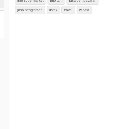
info supermarket
info tarif
jasa pembayaran
jasa pengiriman
listrik
travel
wisata