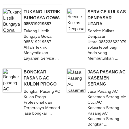
TUKANG LISTRIK
SERVICE KULKAS
BUNGAYA GOWA
DENPASAR
085319219587
UTARA
Tukang Listrik
Service Kulkas
Bungaya Gowa
Denpasar
085319219587
Utara 085238622979 
Afifah Teknik
solusi tepat bagi
Menyediakan
Anda yang
Layanan Service ...
Membutuhkan ...
BONGKAR
JASA PASANG AC
PASANG AC
KASEMEN
KULON PROGO
SERANG
Bongkar Pasang AC
Jasa Pasang AC
Kulon Progo
Kasemen Serang Mela
Profesional dan
Cuci AC
Terpercaya Mencari
Kasemen Serang
jasa bongkar ...
Pasang AC
Kasemen Serang
Bongkar ...