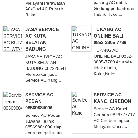
pasang AC untuk:
Melayani Perawatan
Gedung perkantoran
AC/Cuci AC Rumah
Pabrik Ruko ...
Ruko ...
JASA SERVICE
TUKANG AC
AC KUTA
ONLINE BALI
SELATAN
0852-3805-7789
BADUNG
TUKANG AC
ONLINE BALI 0852-
JASA SERVICE AC
3805-7789 Ac anda
KUTA SELATAN
tidak dingin,
BADUNG 082225541342
Kotor,Netes ...
Merupakan jasa
Service AC Yang ...
SERVICE AC
SERVICE AC
PEDAN
KANCI CIREBON
08569884096
Service AC Kanci
Cirebon 08997777171
Service AC Pedan
AC Cirebon Ingsun
Juwana Teknik
Melayani Cuci ac ...
08569884096 siap
anda panggil untuk