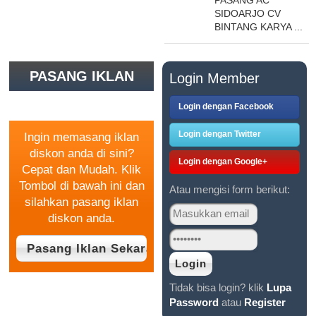
SIDOARJO CV
BINTANG KARYA ...
PASANG IKLAN
Login Member
GRATIS
Login dengan Facebook
Login dengan Twitter
Ingin memasang iklan
diskon anda di sini?
Login dengan Google+
Cepat dan Mudah. Klik
Tombol di bawah ini dan
Atau mengisi form berikut:
silahkan pasang iklan
diskon anda.
Tidak bisa login? klik
Lupa
Password
atau
Register