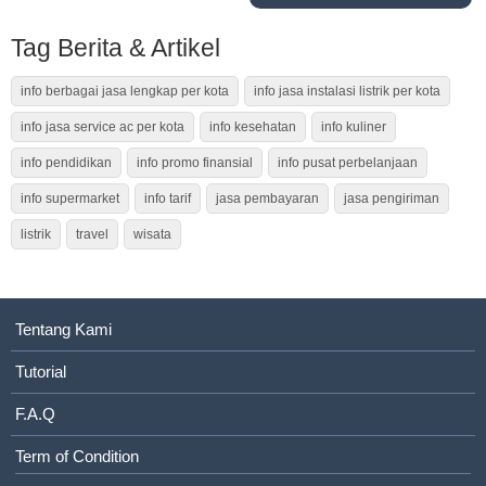
Tag Berita & Artikel
info berbagai jasa lengkap per kota
info jasa instalasi listrik per kota
info jasa service ac per kota
info kesehatan
info kuliner
info pendidikan
info promo finansial
info pusat perbelanjaan
info supermarket
info tarif
jasa pembayaran
jasa pengiriman
listrik
travel
wisata
Tentang Kami
Tutorial
F.A.Q
Term of Condition