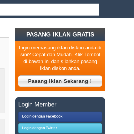
PASANG IKLAN GRATIS
Ingin memasang iklan diskon anda di
sini? Cepat dan Mudah. Klik Tombol
di bawah ini dan silahkan pasang
iklan diskon anda.
Login Member
Login dengan Facebook
Login dengan Twitter