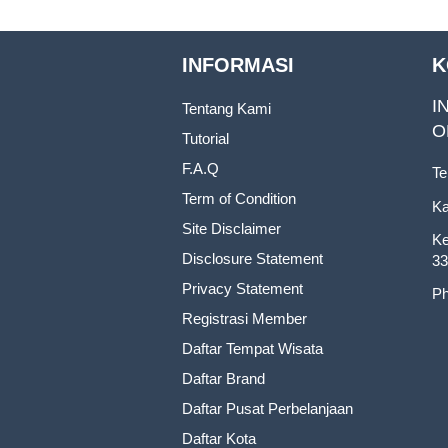
INFORMASI
K
I
Tentang Kami
O
Tutorial
F.A.Q
Te
Term of Condition
Ka
Site Disclaimer
Ke
Disclosure Statement
33
Privacy Statement
Ph
Registrasi Member
Daftar Tempat Wisata
Daftar Brand
Daftar Pusat Perbelanjaan
Daftar Kota