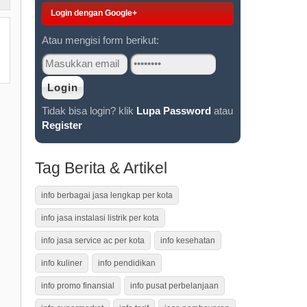
Login dengan Google+
Atau mengisi form berikut:
Tidak bisa login? klik
Lupa Password
atau
Register
Tag Berita & Artikel
info berbagai jasa lengkap per kota
info jasa instalasi listrik per kota
info jasa service ac per kota
info kesehatan
info kuliner
info pendidikan
info promo finansial
info pusat perbelanjaan