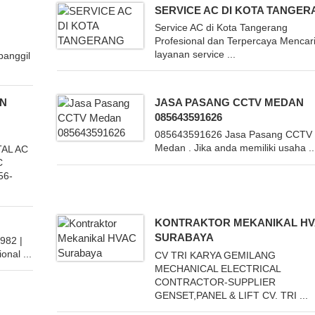
N
SERVICE AC DI KOTA TANGE
Service AC di Kota Tangerang
Profesional dan Terpercaya Mencar
layanan service ...
panggil
AN
JASA PASANG CCTV MEDAN
085643591626
085643591626 Jasa Pasang CCTV
Medan . Jika anda memiliki usaha ..
AL AC
C
56-
KONTRAKTOR MEKANIKAL H
SURABAYA
982 |
onal ...
CV TRI KARYA GEMILANG
MECHANICAL ELECTRICAL
CONTRACTOR-SUPPLIER
GENSET,PANEL & LIFT CV. TRI ...