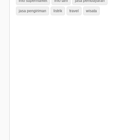
info supermarket
info tarif
jasa pembayaran
jasa pengiriman
listrik
travel
wisata