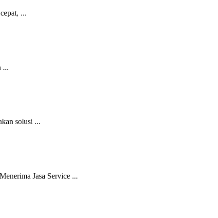
epat, ...
...
n solusi ...
enerima Jasa Service ...