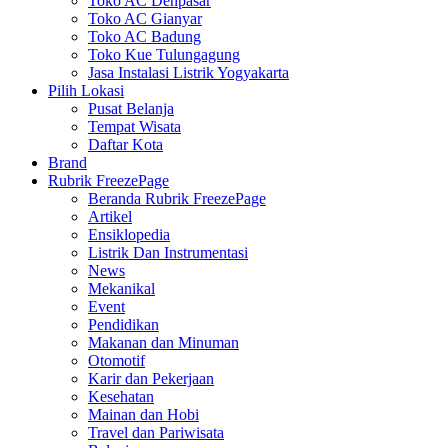
Toko AC Denpasar
Toko AC Gianyar
Toko AC Badung
Toko Kue Tulungagung
Jasa Instalasi Listrik Yogyakarta
Pilih Lokasi
Pusat Belanja
Tempat Wisata
Daftar Kota
Brand
Rubrik FreezePage
Beranda Rubrik FreezePage
Artikel
Ensiklopedia
Listrik Dan Instrumentasi
News
Mekanikal
Event
Pendidikan
Makanan dan Minuman
Otomotif
Karir dan Pekerjaan
Kesehatan
Mainan dan Hobi
Travel dan Pariwisata