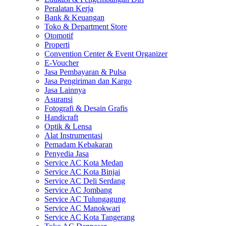
Peralatan Kerja
Bank & Keuangan
Toko & Department Store
Otomotif
Properti
Convention Center & Event Organizer
E-Voucher
Jasa Pembayaran & Pulsa
Jasa Pengiriman dan Kargo
Jasa Lainnya
Asuransi
Fotografi & Desain Grafis
Handicraft
Optik & Lensa
Alat Instrumentasi
Pemadam Kebakaran
Penyedia Jasa
Service AC Kota Medan
Service AC Kota Binjai
Service AC Deli Serdang
Service AC Jombang
Service AC Tulungagung
Service AC Manokwari
Service AC Kota Tangerang