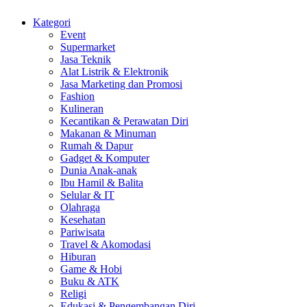
Kategori
Event
Supermarket
Jasa Teknik
Alat Listrik & Elektronik
Jasa Marketing dan Promosi
Fashion
Kulineran
Kecantikan & Perawatan Diri
Makanan & Minuman
Rumah & Dapur
Gadget & Komputer
Dunia Anak-anak
Ibu Hamil & Balita
Selular & IT
Olahraga
Kesehatan
Pariwisata
Travel & Akomodasi
Hiburan
Game & Hobi
Buku & ATK
Religi
Edukasi & Pengembangan Diri