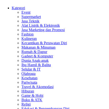
Kategori
Event
Supermarket
Jasa Teknik
Alat Listrik & Elektronik
Jasa Marketing dan Promosi
Fashion
Kulineran
Kecantikan & Perawatan Diri
Makanan & Minuman
Rumah & Dapur
Gadget & Komputer
Dunia Anak-anak
Ibu Hamil & Balita
Selular & IT
Olahraga
Kesehatan
Pariwisata
Travel & Akomodasi
Hiburan
Game & Hobi
Buku & ATK
Religi
Edukasi & Pengembangan Diri