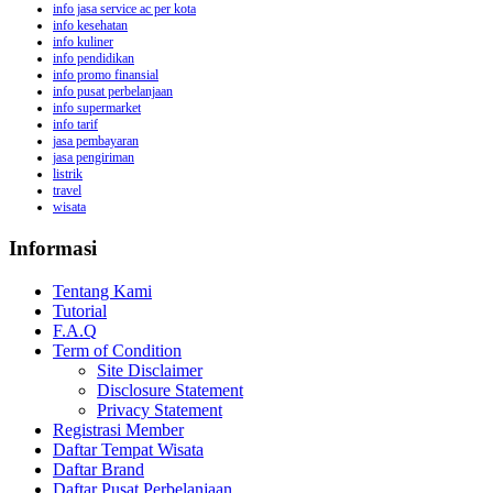
info jasa service ac per kota
info kesehatan
info kuliner
info pendidikan
info promo finansial
info pusat perbelanjaan
info supermarket
info tarif
jasa pembayaran
jasa pengiriman
listrik
travel
wisata
Informasi
Tentang Kami
Tutorial
F.A.Q
Term of Condition
Site Disclaimer
Disclosure Statement
Privacy Statement
Registrasi Member
Daftar Tempat Wisata
Daftar Brand
Daftar Pusat Perbelanjaan