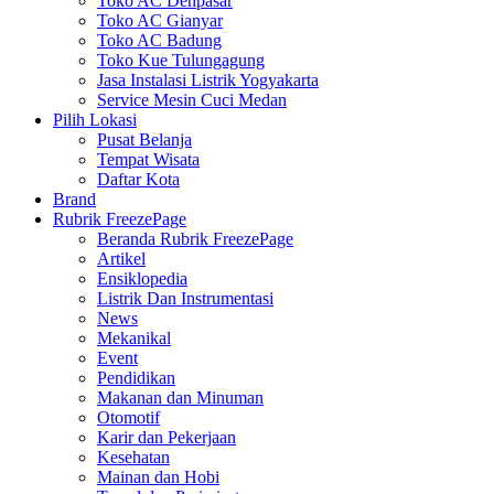
Toko AC Denpasar
Toko AC Gianyar
Toko AC Badung
Toko Kue Tulungagung
Jasa Instalasi Listrik Yogyakarta
Service Mesin Cuci Medan
Pilih Lokasi
Pusat Belanja
Tempat Wisata
Daftar Kota
Brand
Rubrik FreezePage
Beranda Rubrik FreezePage
Artikel
Ensiklopedia
Listrik Dan Instrumentasi
News
Mekanikal
Event
Pendidikan
Makanan dan Minuman
Otomotif
Karir dan Pekerjaan
Kesehatan
Mainan dan Hobi