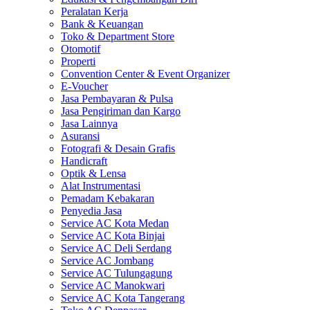
Peralatan Kerja
Bank & Keuangan
Toko & Department Store
Otomotif
Properti
Convention Center & Event Organizer
E-Voucher
Jasa Pembayaran & Pulsa
Jasa Pengiriman dan Kargo
Jasa Lainnya
Asuransi
Fotografi & Desain Grafis
Handicraft
Optik & Lensa
Alat Instrumentasi
Pemadam Kebakaran
Penyedia Jasa
Service AC Kota Medan
Service AC Kota Binjai
Service AC Deli Serdang
Service AC Jombang
Service AC Tulungagung
Service AC Manokwari
Service AC Kota Tangerang