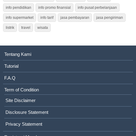
info pendidikan
info promo finansial
info pusat perbelanjaan
info supermarket
info tarif
jasa pembayaran
jasa pengiriman
listrik
travel
wisata
Tentang Kami
Tutorial
F.A.Q
Term of Condition
Site Disclaimer
Disclosure Statement
Privacy Statement