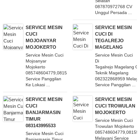
Selatan
087870972768 CV
Unggul Persada ...
SERVICE MESIN
SERVICE MESIN
CUCI
CUCI DI
MOJOANYAR
TEGALREJO
MOJOKERTO
MAGELANG
Service Mesin Cuci
Service Mesin Cuci
Mojoanyar
Di
Mojokerto
Tegalrejo Magelang Gr
085748604779,081555451864 Melayani
Teknik Magelang
Service Panggilan
082322868959 Melaya
Ke Lokasi ...
Service Panggilan ...
SERVICE MESIN
SERVICE MESIN
CUCI
CUCI TROWULAN
BANJARMASIN
MOJOKERTO
TIMUR
Service Mesin Cuci
083143995533
Trowulan Mojokerto
085748604779,08155
Service Mesin Cuci
Melayani Service
Banjarmasin Timur