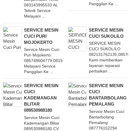
Panggilan Ke ...
083143995533 AL
Teknik Service
Melayani ...
SERVICE MESIN
SERVICE MESIN
CUCI PURI
CUCI SUKOLILO
MOJOKERTO
SERVICE MESIN
CUCI SUKOLILO
Service Mesin Cuci
082131762135,08570
Puri Mojokerto
Kami memberikan
085748604779,081555451864
layanan reparasi
Melayani Service
perbaikan ...
Panggilan Ke ...
SERVICE MESIN
SERVICE MESIN
CUCI
CUCI
KADEMANGAN
BANTARBOLANG
BLITAR
PEMALANG
089530988180
Service Mesin Cuci
Bantarbolang
Service Mesin Cuci
Pemalang
Kademangan Blitar
087776152294
089530988180 CV