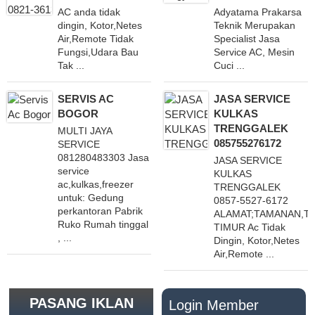
AC anda tidak
Adyatama Prakarsa
dingin, Kotor,Netes
Teknik Merupakan
Air,Remote Tidak
Specialist Jasa
Fungsi,Udara Bau
Service AC, Mesin
Tak ...
Cuci ...
SERVIS AC
JASA SERVICE
BOGOR
KULKAS
TRENGGALEK
MULTI JAYA
085755276172
SERVICE
081280483303 Jasa
JASA SERVICE
service
KULKAS
ac,kulkas,freezer
TRENGGALEK
untuk: Gedung
0857-5527-6172
perkantoran Pabrik
ALAMAT;TAMANAN,T
Ruko Rumah tinggal
TIMUR Ac Tidak
, ...
Dingin, Kotor,Netes
Air,Remote ...
PASANG IKLAN
Login Member