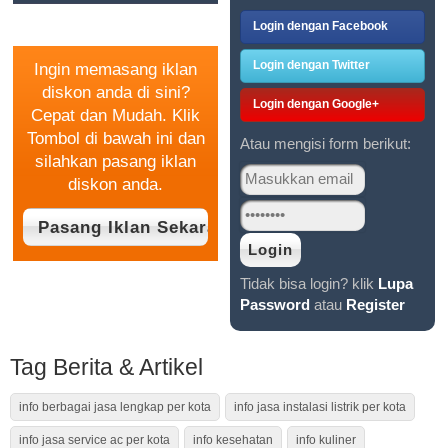
GRATIS
Login dengan Facebook
Login dengan Twitter
Ingin memasang iklan
diskon anda di sini?
Login dengan Google+
Cepat dan Mudah. Klik
Tombol di bawah ini dan
Atau mengisi form berikut:
silahkan pasang iklan
diskon anda.
Tidak bisa login? klik
Lupa
Password
atau
Register
Tag Berita & Artikel
info berbagai jasa lengkap per kota
info jasa instalasi listrik per kota
info jasa service ac per kota
info kesehatan
info kuliner