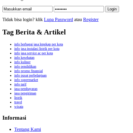
Tidak bisa login? klik
Lupa Password
atau
Register
Tag Berita & Artikel
info berbagai jasa lengkap per kota
info jasa instalasi listrik per kota
info jasa service ac per kota
info kesehatan
info kuliner
info pendidikan
info promo finansial
info pusat perbelanjaan
info supermarket
info tarif
jasa pembayaran
jasa pengiriman
listrik
travel
wisata
Informasi
Tentang Kami