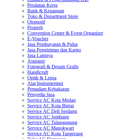
Peralatan Kerja
Bank & Keuangan
Toko & Department Store
Otomotif
Properti
Convention Center & Event Organizer
E-Voucher
Jasa Pembayaran & Pulsa
Jasa Pengiriman dan Kargo
Jasa Lainnya
Asuransi
Fotografi & Desain Grafis
Handicraft
Optik & Lensa
Alat Instrumentasi
Pemadam Kebakaran
Penyedia Jasa
Service AC Kota Medan
Service AC Kota Binjai
Service AC Deli Serdang
Service AC Jombang
Service AC Tulungagung
Service AC Manokwari
Service AC Kota Tangerang