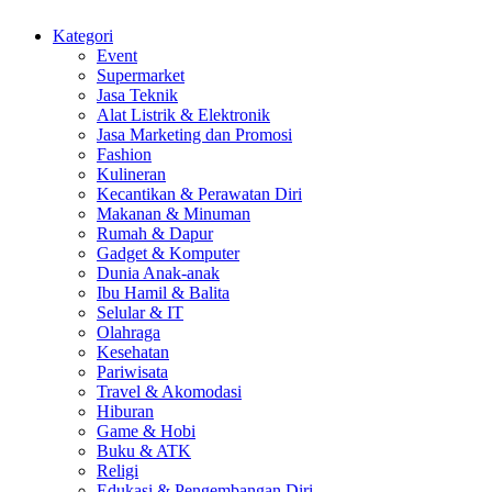
Kategori
Event
Supermarket
Jasa Teknik
Alat Listrik & Elektronik
Jasa Marketing dan Promosi
Fashion
Kulineran
Kecantikan & Perawatan Diri
Makanan & Minuman
Rumah & Dapur
Gadget & Komputer
Dunia Anak-anak
Ibu Hamil & Balita
Selular & IT
Olahraga
Kesehatan
Pariwisata
Travel & Akomodasi
Hiburan
Game & Hobi
Buku & ATK
Religi
Edukasi & Pengembangan Diri