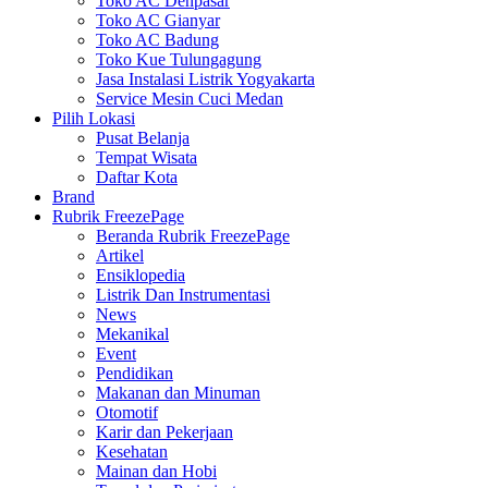
Toko AC Denpasar
Toko AC Gianyar
Toko AC Badung
Toko Kue Tulungagung
Jasa Instalasi Listrik Yogyakarta
Service Mesin Cuci Medan
Pilih Lokasi
Pusat Belanja
Tempat Wisata
Daftar Kota
Brand
Rubrik FreezePage
Beranda Rubrik FreezePage
Artikel
Ensiklopedia
Listrik Dan Instrumentasi
News
Mekanikal
Event
Pendidikan
Makanan dan Minuman
Otomotif
Karir dan Pekerjaan
Kesehatan
Mainan dan Hobi