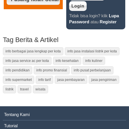
Tidak bisa login? klik
Lupa
Password
atau
Register
Tag Berita & Artikel
info berbagai jasa lengkap per kota
info jasa instalasi listrik per kota
info jasa service ac per kota
info kesehatan
info kuliner
info pendidikan
info promo finansial
info pusat perbelanjaan
info supermarket
info tarif
jasa pembayaran
jasa pengiriman
listrik
travel
wisata
Tentang Kami
Tutorial