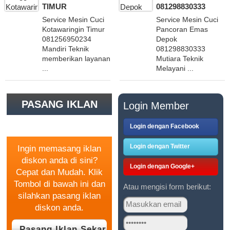
TIMUR
081298830333
Service Mesin Cuci
Service Mesin Cuci
Kotawaringin Timur
Pancoran Emas
081256950234
Depok
Mandiri Teknik
081298830333
memberikan layanan
Mutiara Teknik
...
Melayani ...
PASANG IKLAN
Login Member
GRATIS
Login dengan Facebook
Login dengan Twitter
Ingin memasang iklan
diskon anda di sini?
Login dengan Google+
Cepat dan Mudah. Klik
Tombol di bawah ini dan
Atau mengisi form berikut:
silahkan pasang iklan
diskon anda.