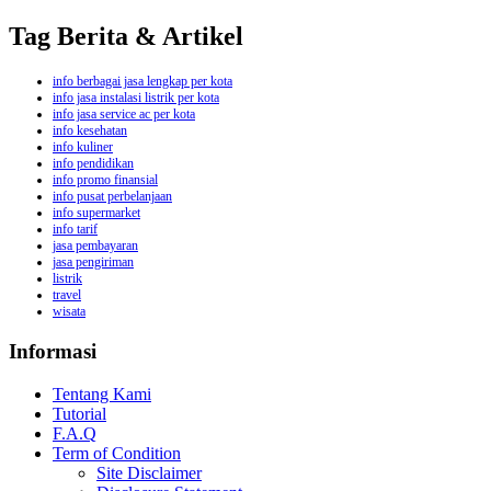
Tag Berita & Artikel
info berbagai jasa lengkap per kota
info jasa instalasi listrik per kota
info jasa service ac per kota
info kesehatan
info kuliner
info pendidikan
info promo finansial
info pusat perbelanjaan
info supermarket
info tarif
jasa pembayaran
jasa pengiriman
listrik
travel
wisata
Informasi
Tentang Kami
Tutorial
F.A.Q
Term of Condition
Site Disclaimer