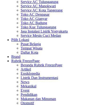
Service AC Tulungagung
Service AC Manokwari
Service AC Kota Tangerang
Toko AC Denpasar
Toko AC Gianyar
Toko AC Badung
Toko Kue Tulungagung
Jasa Instalasi Listrik Yogyakarta
Service Mesin Cuci Medan
Pilih Lokasi
Pusat Belanja
Tempat Wisata
Daftar Kota
Brand
Rubrik FreezePage
Beranda Rubrik FreezePage
Artikel
Ensiklopedia
Listrik Dan Instrumentasi
News
Mekanikal
Event
Pendidikan
Makanan dan Minuman
Otomotif