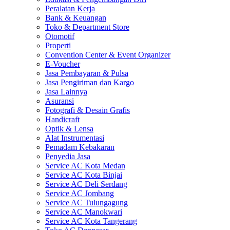
Peralatan Kerja
Bank & Keuangan
Toko & Department Store
Otomotif
Properti
Convention Center & Event Organizer
E-Voucher
Jasa Pembayaran & Pulsa
Jasa Pengiriman dan Kargo
Jasa Lainnya
Asuransi
Fotografi & Desain Grafis
Handicraft
Optik & Lensa
Alat Instrumentasi
Pemadam Kebakaran
Penyedia Jasa
Service AC Kota Medan
Service AC Kota Binjai
Service AC Deli Serdang
Service AC Jombang
Service AC Tulungagung
Service AC Manokwari
Service AC Kota Tangerang