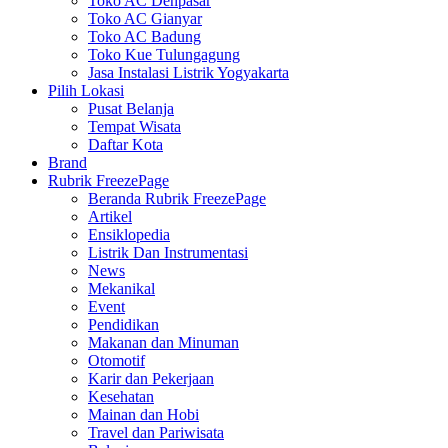
Toko AC Denpasar
Toko AC Gianyar
Toko AC Badung
Toko Kue Tulungagung
Jasa Instalasi Listrik Yogyakarta
Pilih Lokasi
Pusat Belanja
Tempat Wisata
Daftar Kota
Brand
Rubrik FreezePage
Beranda Rubrik FreezePage
Artikel
Ensiklopedia
Listrik Dan Instrumentasi
News
Mekanikal
Event
Pendidikan
Makanan dan Minuman
Otomotif
Karir dan Pekerjaan
Kesehatan
Mainan dan Hobi
Travel dan Pariwisata