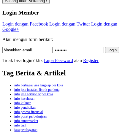
Login Member
Login dengan Facebook
Login dengan Twitter
Login dengan
Google+
Atau mengisi form berikut:
Tidak bisa login? klik
Lupa Password
atau
Register
Tag Berita & Artikel
info berbagai jasa lengkap per kota
info jasa instalasi listrik per kota
info jasa service ac per kota
info kesehatan
info kuliner
info pendidikan
info promo finansial
info pusat perbelanjaan
info supermarket
info tarif
jasa pembayaran