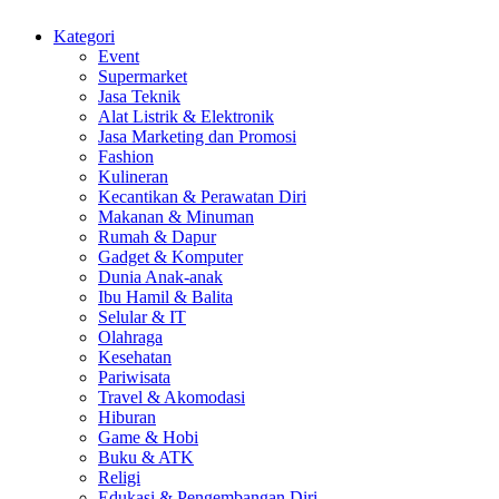
Kategori
Event
Supermarket
Jasa Teknik
Alat Listrik & Elektronik
Jasa Marketing dan Promosi
Fashion
Kulineran
Kecantikan & Perawatan Diri
Makanan & Minuman
Rumah & Dapur
Gadget & Komputer
Dunia Anak-anak
Ibu Hamil & Balita
Selular & IT
Olahraga
Kesehatan
Pariwisata
Travel & Akomodasi
Hiburan
Game & Hobi
Buku & ATK
Religi
Edukasi & Pengembangan Diri