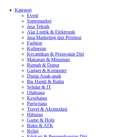
Kategori
Event
Supermarket
Jasa Teknik
Alat Listrik & Elektronik
Jasa Marketing dan Promosi
Fashion
Kulineran
Kecantikan & Perawatan Diri
Makanan & Minuman
Rumah & Dapur
Gadget & Komputer
Dunia Anak-anak
Ibu Hamil & Balita
Selular & IT
Olahraga
Kesehatan
Pariwisata
Travel & Akomodasi
Hiburan
Game & Hobi
Buku & ATK
Religi
Edukasi & Pengembangan Diri