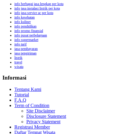
info berbagai jasa lengkap per kota
info jasa instalasi listrik per kota
info jasa service ac per kota
info kesehatan
info kuliner
info pendidikan
info promo finansial
info pusat perbelanjaan
info supermarket
info tarif
jasa pembayaran
jasa pengiriman
listrik
travel
wisata
Informasi
Tentang Kami
Tutorial
F.A.Q
Term of Condition
Site Disclaimer
Disclosure Statement
Privacy Statement
Registrasi Member
Daftar Tempat Wisata