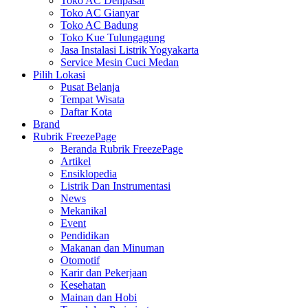
Toko AC Denpasar
Toko AC Gianyar
Toko AC Badung
Toko Kue Tulungagung
Jasa Instalasi Listrik Yogyakarta
Service Mesin Cuci Medan
Pilih Lokasi
Pusat Belanja
Tempat Wisata
Daftar Kota
Brand
Rubrik FreezePage
Beranda Rubrik FreezePage
Artikel
Ensiklopedia
Listrik Dan Instrumentasi
News
Mekanikal
Event
Pendidikan
Makanan dan Minuman
Otomotif
Karir dan Pekerjaan
Kesehatan
Mainan dan Hobi