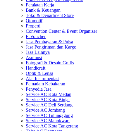
Peralatan Kerja
Bank & Keuangan
Toko & Department Store
Otomotif
Properti
Convention Center & Event Organizer
E-Voucher
Jasa Pembayaran & Pulsa
Jasa Pengiriman dan Kargo
Jasa Lainnya
Asuransi
Fotografi & Desain Grafis
Handicraft
Optik & Lensa
Alat Instrumentasi
Pemadam Kebakaran
Penyedia Jasa
Service AC Kota Medan
Service AC Kota Binjai
Service AC Deli Serdang
Service AC Jombang
Service AC Tulungagung
Service AC Manokwari
Service AC Kota Tangerang