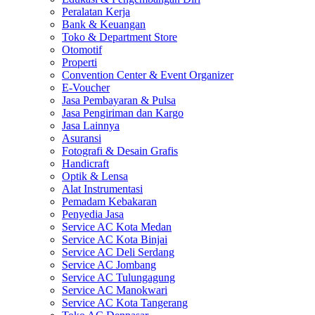
Peralatan Kerja
Bank & Keuangan
Toko & Department Store
Otomotif
Properti
Convention Center & Event Organizer
E-Voucher
Jasa Pembayaran & Pulsa
Jasa Pengiriman dan Kargo
Jasa Lainnya
Asuransi
Fotografi & Desain Grafis
Handicraft
Optik & Lensa
Alat Instrumentasi
Pemadam Kebakaran
Penyedia Jasa
Service AC Kota Medan
Service AC Kota Binjai
Service AC Deli Serdang
Service AC Jombang
Service AC Tulungagung
Service AC Manokwari
Service AC Kota Tangerang