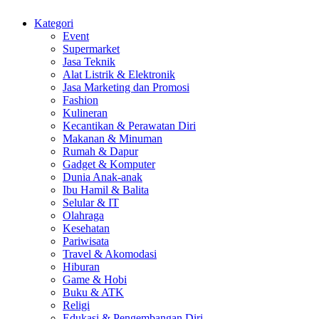
Kategori
Event
Supermarket
Jasa Teknik
Alat Listrik & Elektronik
Jasa Marketing dan Promosi
Fashion
Kulineran
Kecantikan & Perawatan Diri
Makanan & Minuman
Rumah & Dapur
Gadget & Komputer
Dunia Anak-anak
Ibu Hamil & Balita
Selular & IT
Olahraga
Kesehatan
Pariwisata
Travel & Akomodasi
Hiburan
Game & Hobi
Buku & ATK
Religi
Edukasi & Pengembangan Diri