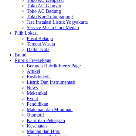
Toko AC Denpasar
Toko AC Gianyar
Toko AC Badung
Toko Kue Tulungagung
Jasa Instalasi Listrik Yogyakarta
Service Mesin Cuci Medan
Pilih Lokasi
Pusat Belanja
Tempat Wisata
Daftar Kota
Brand
Rubrik FreezePage
Beranda Rubrik FreezePage
Artikel
Ensiklopedia
Listrik Dan Instrumentasi
News
Mekanikal
Event
Pendidikan
Makanan dan Minuman
Otomotif
Karir dan Pekerjaan
Kesehatan
Mainan dan Hobi