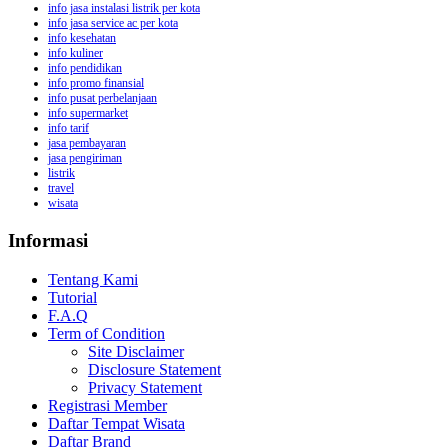
info jasa instalasi listrik per kota
info jasa service ac per kota
info kesehatan
info kuliner
info pendidikan
info promo finansial
info pusat perbelanjaan
info supermarket
info tarif
jasa pembayaran
jasa pengiriman
listrik
travel
wisata
Informasi
Tentang Kami
Tutorial
F.A.Q
Term of Condition
Site Disclaimer
Disclosure Statement
Privacy Statement
Registrasi Member
Daftar Tempat Wisata
Daftar Brand