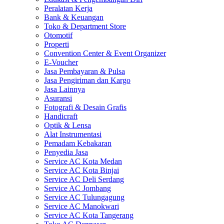
Peralatan Kerja
Bank & Keuangan
Toko & Department Store
Otomotif
Properti
Convention Center & Event Organizer
E-Voucher
Jasa Pembayaran & Pulsa
Jasa Pengiriman dan Kargo
Jasa Lainnya
Asuransi
Fotografi & Desain Grafis
Handicraft
Optik & Lensa
Alat Instrumentasi
Pemadam Kebakaran
Penyedia Jasa
Service AC Kota Medan
Service AC Kota Binjai
Service AC Deli Serdang
Service AC Jombang
Service AC Tulungagung
Service AC Manokwari
Service AC Kota Tangerang