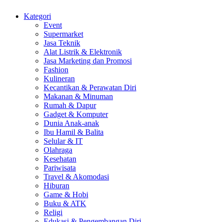
Kategori
Event
Supermarket
Jasa Teknik
Alat Listrik & Elektronik
Jasa Marketing dan Promosi
Fashion
Kulineran
Kecantikan & Perawatan Diri
Makanan & Minuman
Rumah & Dapur
Gadget & Komputer
Dunia Anak-anak
Ibu Hamil & Balita
Selular & IT
Olahraga
Kesehatan
Pariwisata
Travel & Akomodasi
Hiburan
Game & Hobi
Buku & ATK
Religi
Edukasi & Pengembangan Diri