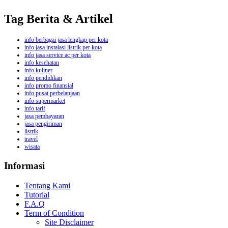
Tag Berita & Artikel
info berbagai jasa lengkap per kota
info jasa instalasi listrik per kota
info jasa service ac per kota
info kesehatan
info kuliner
info pendidikan
info promo finansial
info pusat perbelanjaan
info supermarket
info tarif
jasa pembayaran
jasa pengiriman
listrik
travel
wisata
Informasi
Tentang Kami
Tutorial
F.A.Q
Term of Condition
Site Disclaimer