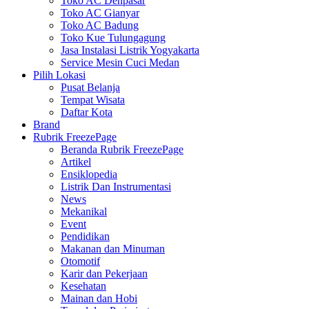
Toko AC Denpasar
Toko AC Gianyar
Toko AC Badung
Toko Kue Tulungagung
Jasa Instalasi Listrik Yogyakarta
Service Mesin Cuci Medan
Pilih Lokasi
Pusat Belanja
Tempat Wisata
Daftar Kota
Brand
Rubrik FreezePage
Beranda Rubrik FreezePage
Artikel
Ensiklopedia
Listrik Dan Instrumentasi
News
Mekanikal
Event
Pendidikan
Makanan dan Minuman
Otomotif
Karir dan Pekerjaan
Kesehatan
Mainan dan Hobi