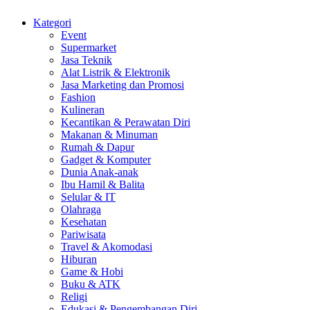
Kategori
Event
Supermarket
Jasa Teknik
Alat Listrik & Elektronik
Jasa Marketing dan Promosi
Fashion
Kulineran
Kecantikan & Perawatan Diri
Makanan & Minuman
Rumah & Dapur
Gadget & Komputer
Dunia Anak-anak
Ibu Hamil & Balita
Selular & IT
Olahraga
Kesehatan
Pariwisata
Travel & Akomodasi
Hiburan
Game & Hobi
Buku & ATK
Religi
Edukasi & Pengembangan Diri