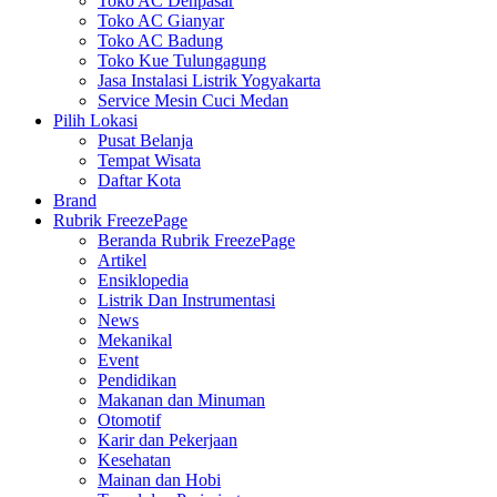
Toko AC Denpasar
Toko AC Gianyar
Toko AC Badung
Toko Kue Tulungagung
Jasa Instalasi Listrik Yogyakarta
Service Mesin Cuci Medan
Pilih Lokasi
Pusat Belanja
Tempat Wisata
Daftar Kota
Brand
Rubrik FreezePage
Beranda Rubrik FreezePage
Artikel
Ensiklopedia
Listrik Dan Instrumentasi
News
Mekanikal
Event
Pendidikan
Makanan dan Minuman
Otomotif
Karir dan Pekerjaan
Kesehatan
Mainan dan Hobi