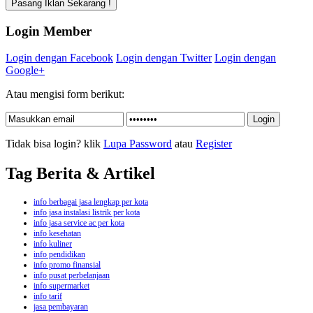
Login Member
Login dengan Facebook
Login dengan Twitter
Login dengan
Google+
Atau mengisi form berikut:
Tidak bisa login? klik
Lupa Password
atau
Register
Tag Berita & Artikel
info berbagai jasa lengkap per kota
info jasa instalasi listrik per kota
info jasa service ac per kota
info kesehatan
info kuliner
info pendidikan
info promo finansial
info pusat perbelanjaan
info supermarket
info tarif
jasa pembayaran