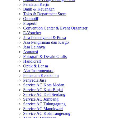
Peralatan Kerja
Bank & Keuangan
Toko & Department Store
Otomotif
Properti
Convention Center & Event Organizer
E-Voucher
Jasa Pembayaran & Pulsa
Jasa Pengiriman dan Kargo
Jasa Lainnya
Asuransi
Fotografi & Desain Grafis
Handicraft
Optik & Lensa
Alat Instrumentasi
Pemadam Kebakaran
Penyedia Jasa
Service AC Kota Medan
Service AC Kota Binjai
Service AC Deli Serdang
Service AC Jombang
Service AC Tulungagung
Service AC Manokwari
Service AC Kota Tangerang