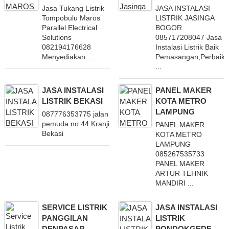
Jasa Tukang Listrik
JASA INSTALASI
Tompobulu Maros
LISTRIK JASINGA
Parallel Electrical
BOGOR
Solutions
085717208047 Jasa
082194176628
Instalasi Listrik Baik
Menyediakan ...
Pemasangan,Perbaika
...
JASA INSTALASI
PANEL MAKER
LISTRIK BEKASI
KOTA METRO
LAMPUNG
087776353775 jalan
pemuda no 44 Kranji
PANEL MAKER
Bekasi
KOTA METRO
LAMPUNG
085267535733
PANEL MAKER
ARTUR TEHNIK
MANDIRI ...
SERVICE LISTRIK
JASA INSTALASI
PANGGILAN
LISTRIK
DENPASAR
PONDOKGEDE