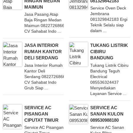
RINGAN MEDAN
081329842183
MAIMUN
Service Oven Deck
Jembrana
Jasa Pasang Atap
081329842183 Ergi
Baja Ringan Medan
Teknik Selalu siap
Maimun 082272686688
dalam ...
CV Sahabat Indo ...
JASA INTERIOR
TUKANG LISTRIK
RUMAH KANTOR
CIBIRU
DELI SERDANG
BANDUNG
Jasa Interior Rumah
Tukang Listrik Cibiru
Kantor Deli
Bandung Teguh
Serdang 082272686688
Electrical
CV Sahabat Indo
085536324437
Grub Siap ...
Menyediakan
Layanan Service ...
SERVICE AC
SERVICE AC
PISANGAN
SANAN KULON
CIPUTAT TIMUR
089530988180
Service AC Pisangan
Service AC Sanan