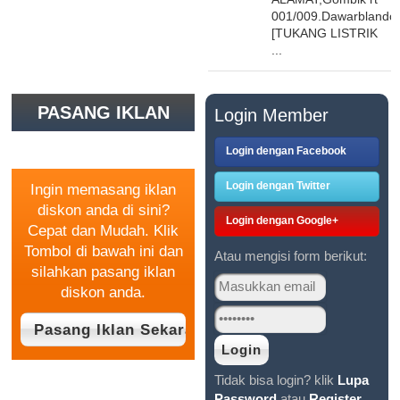
001/009.Dawarblando
[TUKANG LISTRIK
...
PASANG IKLAN
Login Member
GRATIS
Login dengan Facebook
Login dengan Twitter
Ingin memasang iklan
diskon anda di sini?
Login dengan Google+
Cepat dan Mudah. Klik
Tombol di bawah ini dan
Atau mengisi form berikut:
silahkan pasang iklan
diskon anda.
Tidak bisa login? klik
Lupa
Password
atau
Register