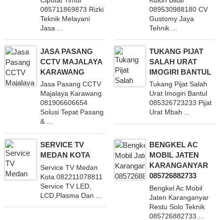
Ciputat Timur
Kulon Blitar
085711869873 Rizki
089530988180 CV
Teknik Melayani
Gustomy Jaya
Jasa ...
Tehnik ...
JASA PASANG
TUKANG PIJAT
CCTV MAJALAYA
SALAH URAT
KARAWANG
IMOGIRI BANTUL
Jasa Pasang CCTV
Tukang Pijat Salah
Majalaya Karawang
Urat Imogiri Bantul
081906606654
085326723233 Pijat
Solusi Tepat Pasang
Urat Mbah ...
& ...
SERVICE TV
BENGKEL AC
MEDAN KOTA
MOBIL JATEN
KARANGANYAR
Service TV Medan
085726882733
Kota 082211078811
Service TV LED,
Bengkel Ac Mobil
LCD,Plasma Dan ...
Jaten Karanganyar
Restu Solo Teknik
085726882733 ...