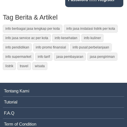
Tag Berita & Artikel
info berbagai jasa lengkap per kota
info jasa instalasi listrik per kota
info jasa service ac per kota
info kesehatan
info kuliner
info pendidikan
info promo finansial
info pusat perbelanjaan
info supermarket
info tarif
jasa pembayaran
jasa pengiriman
listrik
travel
wisata
Tentang Kami
Tutorial
F.A.Q
Term of Condition