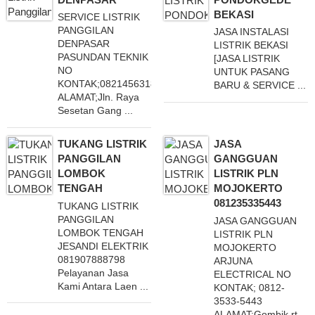
BEKASI
SERVICE LISTRIK
PANGGILAN
JASA INSTALASI
DENPASAR
LISTRIK BEKASI
PASUNDAN TEKNIK
[JASA LISTRIK
NO
UNTUK PASANG
KONTAK;082145631817
BARU & SERVICE ...
ALAMAT;Jln. Raya
Sesetan Gang ...
TUKANG LISTRIK
JASA
PANGGILAN
GANGGUAN
LOMBOK
LISTRIK PLN
TENGAH
MOJOKERTO
081235335443
TUKANG LISTRIK
PANGGILAN
JASA GANGGUAN
LOMBOK TENGAH
LISTRIK PLN
JESANDI ELEKTRIK
MOJOKERTO
081907888798
ARJUNA
Pelayanan Jasa
ELECTRICAL NO
Kami Antara Laen ...
KONTAK; 0812-
3533-5443
ALAMAT;Gombik rt