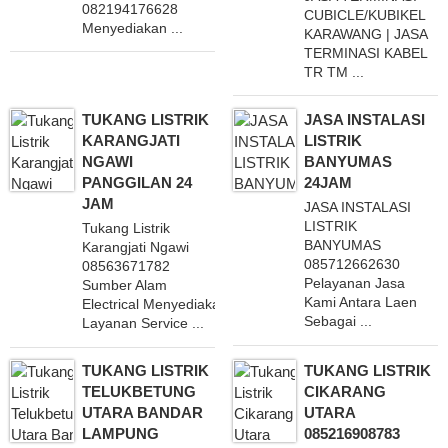
082194176628
CUBICLE/KUBIKEL
Menyediakan ...
KARAWANG | JASA
TERMINASI KABEL
TR TM ...
TUKANG LISTRIK
JASA INSTALASI
KARANGJATI
LISTRIK
NGAWI
BANYUMAS
PANGGILAN 24
24JAM
JAM
JASA INSTALASI
LISTRIK
Tukang Listrik
BANYUMAS
Karangjati Ngawi
085712662630
08563671782
Pelayanan Jasa
Sumber Alam
Kami Antara Laen
Electrical Menyediakan
Sebagai ...
Layanan Service ...
TUKANG LISTRIK
TUKANG LISTRIK
TELUKBETUNG
CIKARANG
UTARA BANDAR
UTARA
LAMPUNG
085216908783