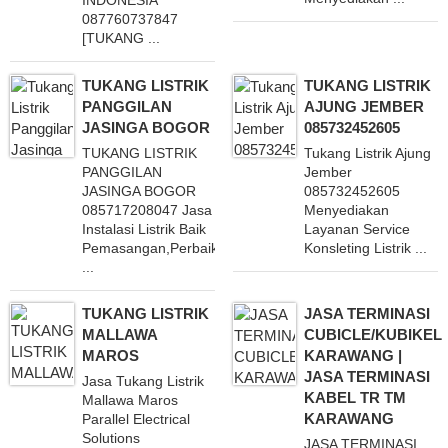
INDONESIA
087760737847
[TUKANG ...
TUKANG LISTRIK
TUKANG LISTRIK
PANGGILAN
AJUNG JEMBER
JASINGA BOGOR
085732452605
TUKANG LISTRIK
Tukang Listrik Ajung
PANGGILAN
Jember
JASINGA BOGOR
085732452605
085717208047 Jasa
Menyediakan
Instalasi Listrik Baik
Layanan Service
Pemasangan,Perbaikan,Peremajaan
Konsleting Listrik ...
...
TUKANG LISTRIK
JASA TERMINASI
MALLAWA
CUBICLE/KUBIKEL
MAROS
KARAWANG |
JASA TERMINASI
Jasa Tukang Listrik
KABEL TR TM
Mallawa Maros
KARAWANG
Parallel Electrical
Solutions
JASA TERMINASI