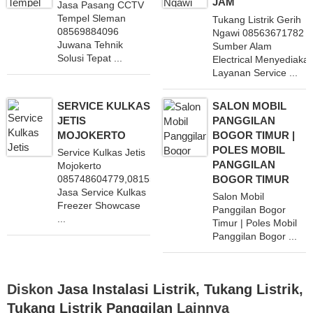
JAM
Jasa Pasang CCTV
Tempel Sleman
Tukang Listrik Gerih
08569884096
Ngawi 08563671782
Juwana Tehnik
Sumber Alam
Solusi Tepat ...
Electrical Menyediaka
Layanan Service ...
SERVICE KULKAS
SALON MOBIL
JETIS
PANGGILAN
MOJOKERTO
BOGOR TIMUR |
POLES MOBIL
Service Kulkas Jetis
PANGGILAN
Mojokerto
BOGOR TIMUR
085748604779,081555451864 Menerima
Jasa Service Kulkas
Salon Mobil
Freezer Showcase
Panggilan Bogor
...
Timur | Poles Mobil
Panggilan Bogor ...
Diskon
Jasa Instalasi Listrik
,
Tukang Listrik
,
Tukang Listrik Panggilan
Lainnya