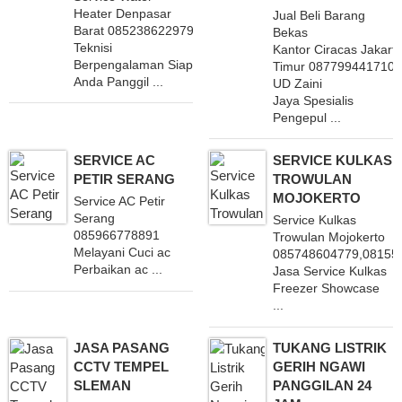
Heater Denpasar
Jual Beli Barang
Barat 085238622979 Dengan
Bekas
Teknisi
Kantor Ciracas Jakart
Berpengalaman Siap
Timur 087799441710
Anda Panggil ...
UD Zaini
Jaya Spesialis
Pengepul ...
SERVICE AC
SERVICE KULKAS
PETIR SERANG
TROWULAN
MOJOKERTO
Service AC Petir
Serang
Service Kulkas
085966778891
Trowulan Mojokerto
Melayani Cuci ac
085748604779,08155
Perbaikan ac ...
Jasa Service Kulkas
Freezer Showcase
...
JASA PASANG
TUKANG LISTRIK
CCTV TEMPEL
GERIH NGAWI
SLEMAN
PANGGILAN 24