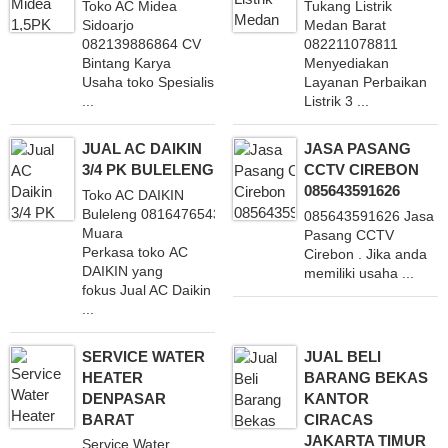
Toko AC Midea
Tukang Listrik
Sidoarjo
Medan Barat
082139886864 CV
082211078811
Bintang Karya
Menyediakan
Usaha toko Spesialis
Layanan Perbaikan
...
Listrik 3 ...
JUAL AC DAIKIN
JASA PASANG
3/4 PK BULELENG
CCTV CIREBON
085643591626
Toko AC DAIKIN
Buleleng 081647654321 CV
085643591626 Jasa
Muara
Pasang CCTV
Perkasa toko AC
Cirebon . Jika anda
DAIKIN yang
memiliki usaha ...
fokus Jual AC Daikin
...
SERVICE WATER
JUAL BELI
HEATER
BARANG BEKAS
DENPASAR
KANTOR
BARAT
CIRACAS
JAKARTA TIMUR
Service Water