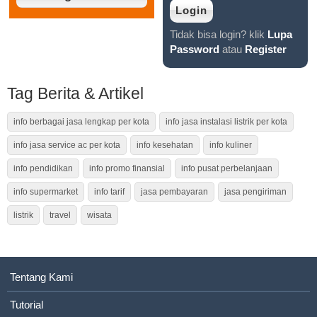
Tidak bisa login? klik
Lupa
Password
atau
Register
Tag Berita & Artikel
info berbagai jasa lengkap per kota
info jasa instalasi listrik per kota
info jasa service ac per kota
info kesehatan
info kuliner
info pendidikan
info promo finansial
info pusat perbelanjaan
info supermarket
info tarif
jasa pembayaran
jasa pengiriman
listrik
travel
wisata
Tentang Kami
Tutorial