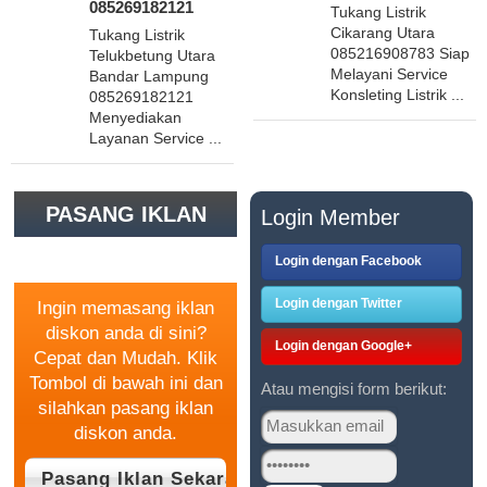
085269182121
Tukang Listrik
Cikarang Utara
Tukang Listrik
085216908783 Siap
Telukbetung Utara
Melayani Service
Bandar Lampung
Konsleting Listrik ...
085269182121
Menyediakan
Layanan Service ...
PASANG IKLAN
Login Member
GRATIS
Login dengan Facebook
Login dengan Twitter
Ingin memasang iklan
diskon anda di sini?
Login dengan Google+
Cepat dan Mudah. Klik
Tombol di bawah ini dan
Atau mengisi form berikut:
silahkan pasang iklan
diskon anda.