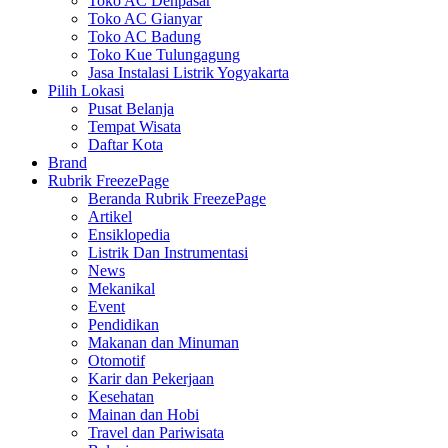
Toko AC Denpasar
Toko AC Gianyar
Toko AC Badung
Toko Kue Tulungagung
Jasa Instalasi Listrik Yogyakarta
Pilih Lokasi
Pusat Belanja
Tempat Wisata
Daftar Kota
Brand
Rubrik FreezePage
Beranda Rubrik FreezePage
Artikel
Ensiklopedia
Listrik Dan Instrumentasi
News
Mekanikal
Event
Pendidikan
Makanan dan Minuman
Otomotif
Karir dan Pekerjaan
Kesehatan
Mainan dan Hobi
Travel dan Pariwisata