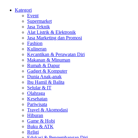
Kategori
Event
Supermarket
Jasa Teknik
Alat Listrik & Elektronik
Jasa Marketing dan Promosi
Fashion
Kulineran
Kecantikan & Perawatan Diri
Makanan & Minuman
Rumah & Dapur
Gadget & Komputer
Dunia Anak-anak
Ibu Hamil & Balita
Selular & IT
Olahraga
Kesehatan
Pariwisata
Travel & Akomodasi
Hiburan
Game & Hobi
Buku & ATK
Religi
Edukasi & Pengembangan Diri