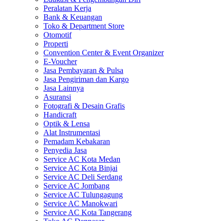
Peralatan Kerja
Bank & Keuangan
Toko & Department Store
Otomotif
Properti
Convention Center & Event Organizer
E-Voucher
Jasa Pembayaran & Pulsa
Jasa Pengiriman dan Kargo
Jasa Lainnya
Asuransi
Fotografi & Desain Grafis
Handicraft
Optik & Lensa
Alat Instrumentasi
Pemadam Kebakaran
Penyedia Jasa
Service AC Kota Medan
Service AC Kota Binjai
Service AC Deli Serdang
Service AC Jombang
Service AC Tulungagung
Service AC Manokwari
Service AC Kota Tangerang