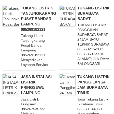
TUKANG LISTRIK
TUKANG LISTRIK
TANJUNGKARANG
SURABAYA
PUSAT BANDAR
BARAT
LAMPUNG
TUKANG LISTRIK
085269182121
PANGGILAN
SURABAYA BARAT
Tukang Listrik
24JAM BAYU
Tanjungkarang
TEKNIK SURABAYA
Pusat Bandar
0857-3245-2605
Lampung
0857-3597-5510
085269182121
ALAMAT; JLN RAYA
Menyediakan
BALONGSARI ...
Layanan Service ...
JASA INSTALASI
TUKANG LISTRIK
LISTRIK
PANGGILAN 24
PRINGSEWU
JAM SURABAYA
LAMPUNG
TIMUR
Jasa Listrik
Jasa Tukang Listrik
Pringsewu
Surabaya Timur
085267535733
085871544969
Melayani
Menyediakan