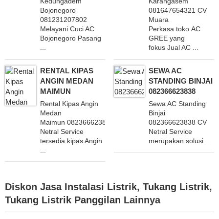
Kedungadem
Karangasem
Bojonegoro
081647654321 CV
081231207802
Muara
Melayani Cuci AC
Perkasa toko AC
Bojonegoro Pasang
GREE yang
...
fokus Jual AC ...
RENTAL KIPAS
SEWA AC
ANGIN MEDAN
STANDING BINJAI
MAIMUN
082366623838
Rental Kipas Angin
Sewa AC Standing
Medan
Binjai
Maimun 082366623838 CV
082366623838 CV
Netral Service
Netral Service
tersedia kipas Angin
merupakan solusi ...
...
Diskon
Jasa Instalasi Listrik
,
Tukang Listrik
,
Tukang Listrik Panggilan
Lainnya