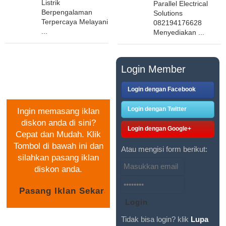
Listrik
Parallel Electrical
Berpengalaman
Solutions
Terpercaya Melayani
082194176628
...
Menyediakan ...
PASANG IKLAN
Login Member
GRATIS
Login dengan Facebook
Login dengan Twitter
Ingin memasang iklan
diskon anda di sini?
Login dengan Google+
Cepat dan Mudah. Klik
Tombol di bawah ini dan
Atau mengisi form berikut:
silahkan pasang iklan
diskon anda.
Tidak bisa login? klik
Lupa