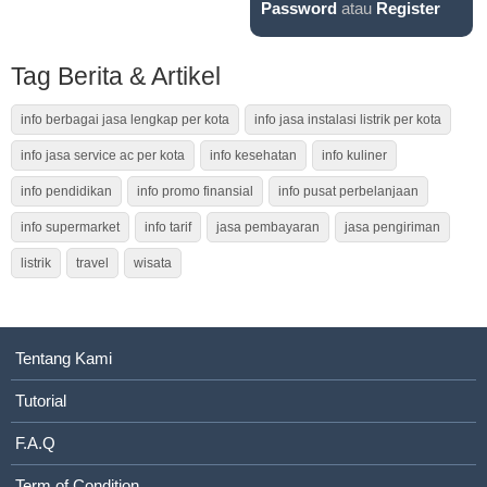
Password
atau
Register
Tag Berita & Artikel
info berbagai jasa lengkap per kota
info jasa instalasi listrik per kota
info jasa service ac per kota
info kesehatan
info kuliner
info pendidikan
info promo finansial
info pusat perbelanjaan
info supermarket
info tarif
jasa pembayaran
jasa pengiriman
listrik
travel
wisata
Tentang Kami
Tutorial
F.A.Q
Term of Condition