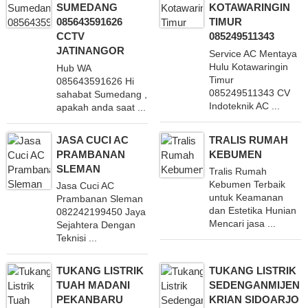
SUMEDANG
KOTAWARINGIN
085643591626
TIMUR
CCTV
085249511343
JATINANGOR
Service AC Mentaya
Hulu Kotawaringin
Hub WA
Timur
085643591626 Hi
085249511343 CV
sahabat Sumedang ,
Indoteknik AC ...
apakah anda saat ...
JASA CUCI AC
TRALIS RUMAH
PRAMBANAN
KEBUMEN
SLEMAN
Tralis Rumah
Kebumen Terbaik
Jasa Cuci AC
untuk Keamanan
Prambanan Sleman
dan Estetika Hunian
082242199450 Jaya
Mencari jasa ...
Sejahtera Dengan
Teknisi ...
TUKANG LISTRIK
TUKANG LISTRIK
TUAH MADANI
SEDENGANMIJEN
PEKANBARU
KRIAN SIDOARJO