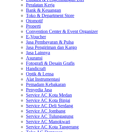
Peralatan Kerja
Bank & Keuangan
Toko & Department Store
Otomotif
Properti
Convention Center & Event Organizer
E-Voucher
Jasa Pembayaran & Pulsa
Jasa Pengiriman dan Kargo
Jasa Lainnya
Asuransi
Fotografi & Desain Grafis
Handicraft
Optik & Lensa
Alat Instrumentasi
Pemadam Kebakaran
Penyedia Jasa
Service AC Kota Medan
Service AC Kota Binjai
Service AC Deli Serdang
Service AC Jombang
Service AC Tulungagung
Service AC Manokwari
Service AC Kota Tangerang