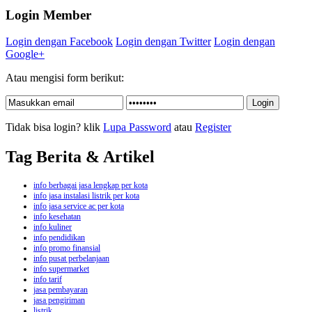
Login Member
Login dengan Facebook
Login dengan Twitter
Login dengan
Google+
Atau mengisi form berikut:
Tidak bisa login? klik
Lupa Password
atau
Register
Tag Berita & Artikel
info berbagai jasa lengkap per kota
info jasa instalasi listrik per kota
info jasa service ac per kota
info kesehatan
info kuliner
info pendidikan
info promo finansial
info pusat perbelanjaan
info supermarket
info tarif
jasa pembayaran
jasa pengiriman
listrik