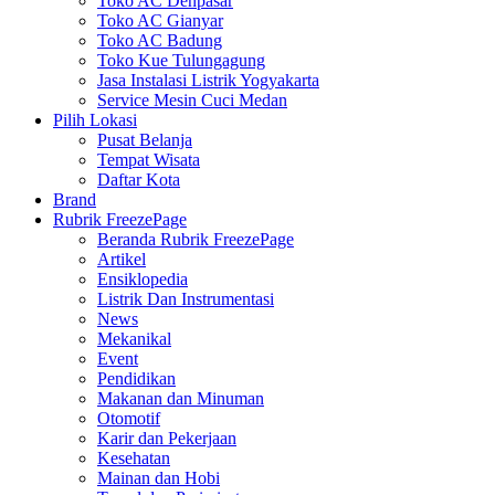
Toko AC Denpasar
Toko AC Gianyar
Toko AC Badung
Toko Kue Tulungagung
Jasa Instalasi Listrik Yogyakarta
Service Mesin Cuci Medan
Pilih Lokasi
Pusat Belanja
Tempat Wisata
Daftar Kota
Brand
Rubrik FreezePage
Beranda Rubrik FreezePage
Artikel
Ensiklopedia
Listrik Dan Instrumentasi
News
Mekanikal
Event
Pendidikan
Makanan dan Minuman
Otomotif
Karir dan Pekerjaan
Kesehatan
Mainan dan Hobi