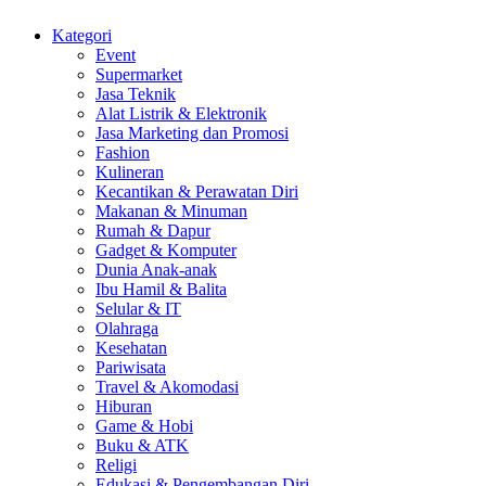
Kategori
Event
Supermarket
Jasa Teknik
Alat Listrik & Elektronik
Jasa Marketing dan Promosi
Fashion
Kulineran
Kecantikan & Perawatan Diri
Makanan & Minuman
Rumah & Dapur
Gadget & Komputer
Dunia Anak-anak
Ibu Hamil & Balita
Selular & IT
Olahraga
Kesehatan
Pariwisata
Travel & Akomodasi
Hiburan
Game & Hobi
Buku & ATK
Religi
Edukasi & Pengembangan Diri