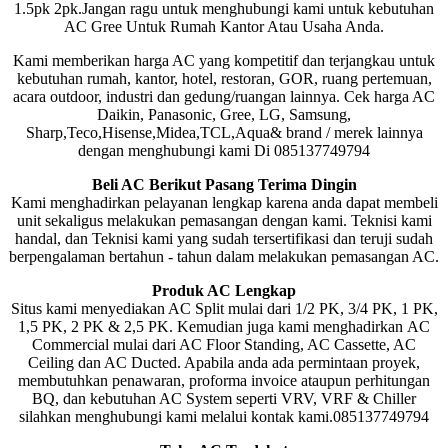
1.5pk 2pk.Jangan ragu untuk menghubungi kami untuk kebutuhan
AC Gree Untuk Rumah Kantor Atau Usaha Anda.
Kami memberikan harga AC yang kompetitif dan terjangkau untuk
kebutuhan rumah, kantor, hotel, restoran, GOR, ruang pertemuan,
acara outdoor, industri dan gedung/ruangan lainnya. Cek harga AC
Daikin, Panasonic, Gree, LG, Samsung,
Sharp,Teco,Hisense,Midea,TCL,Aqua& brand / merek lainnya
dengan menghubungi kami Di 085137749794
Beli AC Berikut Pasang Terima Dingin
Kami menghadirkan pelayanan lengkap karena anda dapat membeli
unit sekaligus melakukan pemasangan dengan kami. Teknisi kami
handal, dan Teknisi kami yang sudah tersertifikasi dan teruji sudah
berpengalaman bertahun - tahun dalam melakukan pemasangan AC.
Produk AC Lengkap
Situs kami menyediakan AC Split mulai dari 1/2 PK, 3/4 PK, 1 PK,
1,5 PK, 2 PK & 2,5 PK. Kemudian juga kami menghadirkan AC
Commercial mulai dari AC Floor Standing, AC Cassette, AC
Ceiling dan AC Ducted. Apabila anda ada permintaan proyek,
membutuhkan penawaran, proforma invoice ataupun perhitungan
BQ, dan kebutuhan AC System seperti VRV, VRF & Chiller
silahkan menghubungi kami melalui kontak kami.085137749794