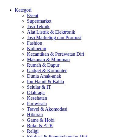
Kategori
Event
Supermarket
Jasa Teknik
Alat Listrik & Elektronik
Jasa Marketing dan Promosi
Fashion
Kulineran
Kecantikan & Perawatan Diri
Makanan & Minuman
Rumah & Dapur
Gadget & Komputer
Dunia Anak-anak
Ibu Hamil & Balita
Selular & IT
Olahraga
Kesehatan
Pariwisata
Travel & Akomodasi
Hiburan
Game & Hobi
Buku & ATK
Religi
Edukasi & Pengembangan Diri