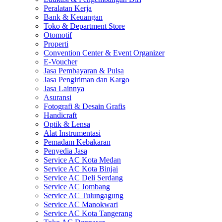
Peralatan Kerja
Bank & Keuangan
Toko & Department Store
Otomotif
Properti
Convention Center & Event Organizer
E-Voucher
Jasa Pembayaran & Pulsa
Jasa Pengiriman dan Kargo
Jasa Lainnya
Asuransi
Fotografi & Desain Grafis
Handicraft
Optik & Lensa
Alat Instrumentasi
Pemadam Kebakaran
Penyedia Jasa
Service AC Kota Medan
Service AC Kota Binjai
Service AC Deli Serdang
Service AC Jombang
Service AC Tulungagung
Service AC Manokwari
Service AC Kota Tangerang