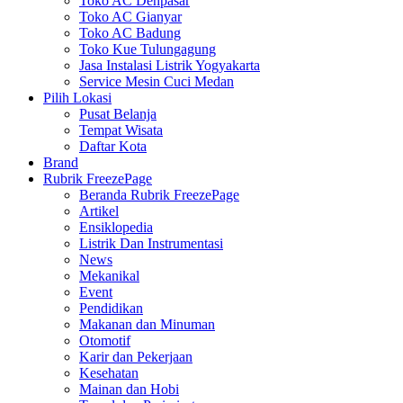
Toko AC Denpasar
Toko AC Gianyar
Toko AC Badung
Toko Kue Tulungagung
Jasa Instalasi Listrik Yogyakarta
Service Mesin Cuci Medan
Pilih Lokasi
Pusat Belanja
Tempat Wisata
Daftar Kota
Brand
Rubrik FreezePage
Beranda Rubrik FreezePage
Artikel
Ensiklopedia
Listrik Dan Instrumentasi
News
Mekanikal
Event
Pendidikan
Makanan dan Minuman
Otomotif
Karir dan Pekerjaan
Kesehatan
Mainan dan Hobi