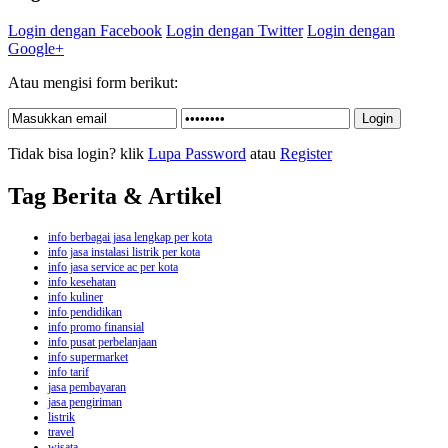
Login dengan Facebook
Login dengan Twitter
Login dengan
Google+
Atau mengisi form berikut:
Tidak bisa login? klik
Lupa Password
atau
Register
Tag Berita & Artikel
info berbagai jasa lengkap per kota
info jasa instalasi listrik per kota
info jasa service ac per kota
info kesehatan
info kuliner
info pendidikan
info promo finansial
info pusat perbelanjaan
info supermarket
info tarif
jasa pembayaran
jasa pengiriman
listrik
travel
wisata