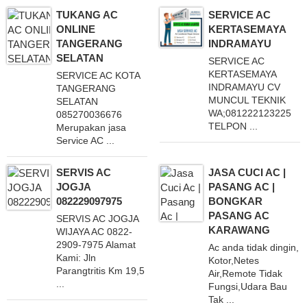
TUKANG AC
SERVICE AC
ONLINE
KERTASEMAYA
TANGERANG
INDRAMAYU
SELATAN
SERVICE AC
KERTASEMAYA
SERVICE AC KOTA
INDRAMAYU CV
TANGERANG
MUNCUL TEKNIK
SELATAN
WA;081222123225
085270036676
TELPON ...
Merupakan jasa
Service AC ...
SERVIS AC
JASA CUCI AC |
JOGJA
PASANG AC |
082229097975
BONGKAR
PASANG AC
SERVIS AC JOGJA
KARAWANG
WIJAYA AC 0822-
2909-7975 Alamat
Ac anda tidak dingin,
Kami: Jln
Kotor,Netes
Parangtritis Km 19,5
Air,Remote Tidak
...
Fungsi,Udara Bau
Tak ...