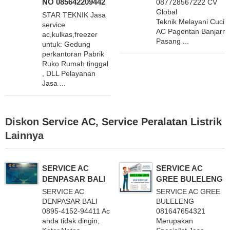
NO 085642209442
087728567222 CV
Global
STAR TEKNIK Jasa
Teknik Melayani Cuci
service
AC Pagentan Banjarn
ac,kulkas,freezer
Pasang ...
untuk: Gedung
perkantoran Pabrik
Ruko Rumah tinggal
, DLL Pelayanan
Jasa ...
Diskon
Service AC
,
Service Peralatan Listrik
Lainnya
SERVICE AC
SERVICE AC
DENPASAR BALI
GREE BULELENG
SERVICE AC
SERVICE AC GREE
DENPASAR BALI
BULELENG
0895-4152-94411 Ac
081647654321
anda tidak dingin,
Merupakan