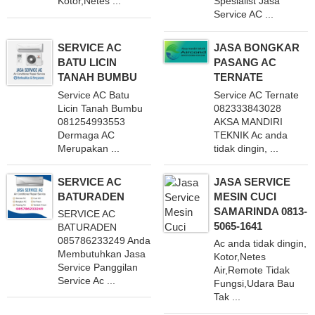
Kotor,Netes ...
Spesialist Jasa
Service AC ...
SERVICE AC
JASA BONGKAR
BATU LICIN
PASANG AC
TANAH BUMBU
TERNATE
Service AC Batu
Service AC Ternate
Licin Tanah Bumbu
082333843028
081254993553
AKSA MANDIRI
Dermaga AC
TEKNIK Ac anda
Merupakan ...
tidak dingin, ...
SERVICE AC
JASA SERVICE
BATURADEN
MESIN CUCI
SAMARINDA 0813-
SERVICE AC
5065-1641
BATURADEN
085786233249 Anda
Ac anda tidak dingin,
Membutuhkan Jasa
Kotor,Netes
Service Panggilan
Air,Remote Tidak
Service Ac ...
Fungsi,Udara Bau
Tak ...