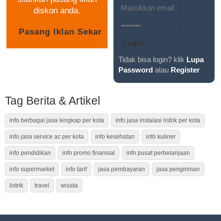
diskon anda.
Tidak bisa login? klik
Lupa
Password
atau
Register
Tag Berita & Artikel
info berbagai jasa lengkap per kota
info jasa instalasi listrik per kota
info jasa service ac per kota
info kesehatan
info kuliner
info pendidikan
info promo finansial
info pusat perbelanjaan
info supermarket
info tarif
jasa pembayaran
jasa pengiriman
listrik
travel
wisata