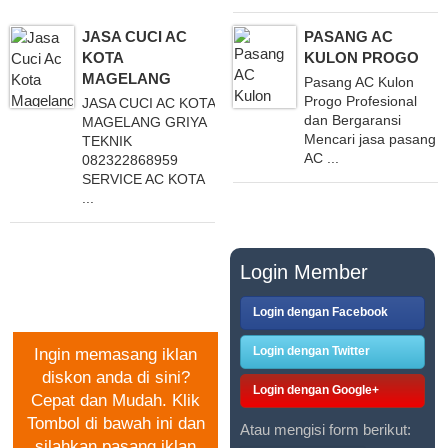
JASA CUCI AC
PASANG AC
KOTA
KULON PROGO
MAGELANG
Pasang AC Kulon
Progo Profesional
JASA CUCI AC KOTA
dan Bergaransi
MAGELANG GRIYA
Mencari jasa pasang
TEKNIK
AC ...
082322868959
SERVICE AC KOTA
...
PASANG IKLAN
Login Member
GRATIS
Login dengan Facebook
Login dengan Twitter
Ingin memasang iklan
diskon anda di sini?
Login dengan Google+
Cepat dan Mudah. Klik
Tombol di bawah ini dan
Atau mengisi form berikut:
silahkan pasang iklan