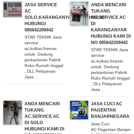
JASA SERVICE
ANDA MENCARI
AC
TUKANG
SOLO,KARANGANYAR,SUKOHARJO
AC,SERVICE AC
HUBUNGI
DI
085642209442
KARANGANYAR
HUBUNGI KAMI DI
STAR TEKNIK Jasa
NO 085642209442
service
ac,kulkas,freezer
STAR TEKNIK Jasa
untuk: Gedung
service
perkantoran Pabrik
ac,kulkas,freezer
Ruko Rumah tinggal
untuk: Gedung
, DLL Pelayanan
perkantoran Pabrik
Jasa ...
Ruko Rumah tinggal
, DLL Pelayanan
Jasa ...
ANDA MENCARI
JASA CUCI AC
TUKANG
PAGENTAN
AC,SERVICE AC
BANJARNEGARA
DI SOLO
Jasa Cuci
HUBUNGI KAMI DI
AC Pagentan Banjarn