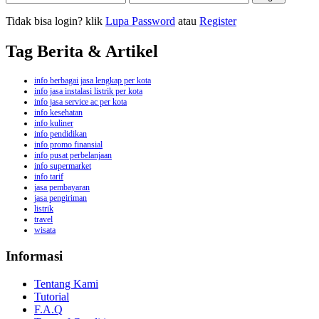
Tidak bisa login? klik
Lupa Password
atau
Register
Tag Berita & Artikel
info berbagai jasa lengkap per kota
info jasa instalasi listrik per kota
info jasa service ac per kota
info kesehatan
info kuliner
info pendidikan
info promo finansial
info pusat perbelanjaan
info supermarket
info tarif
jasa pembayaran
jasa pengiriman
listrik
travel
wisata
Informasi
Tentang Kami
Tutorial
F.A.Q