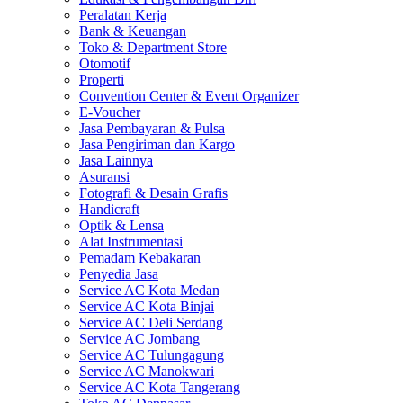
Peralatan Kerja
Bank & Keuangan
Toko & Department Store
Otomotif
Properti
Convention Center & Event Organizer
E-Voucher
Jasa Pembayaran & Pulsa
Jasa Pengiriman dan Kargo
Jasa Lainnya
Asuransi
Fotografi & Desain Grafis
Handicraft
Optik & Lensa
Alat Instrumentasi
Pemadam Kebakaran
Penyedia Jasa
Service AC Kota Medan
Service AC Kota Binjai
Service AC Deli Serdang
Service AC Jombang
Service AC Tulungagung
Service AC Manokwari
Service AC Kota Tangerang