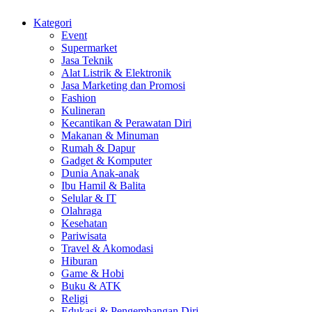
Kategori
Event
Supermarket
Jasa Teknik
Alat Listrik & Elektronik
Jasa Marketing dan Promosi
Fashion
Kulineran
Kecantikan & Perawatan Diri
Makanan & Minuman
Rumah & Dapur
Gadget & Komputer
Dunia Anak-anak
Ibu Hamil & Balita
Selular & IT
Olahraga
Kesehatan
Pariwisata
Travel & Akomodasi
Hiburan
Game & Hobi
Buku & ATK
Religi
Edukasi & Pengembangan Diri