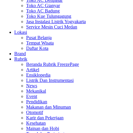
Toko AC Denpasar
Toko AC Gianyar
Toko AC Badung
Toko Kue Tulungagung
Jasa Instalasi Listrik Yogyakarta
Service Mesin Cuci Medan
Lokasi
Pusat Belanja
Tempat Wisata
Daftar Kota
Brand
Rubrik
Beranda Rubrik FreezePage
Artikel
Ensiklopedia
Listrik Dan Instrumentasi
News
Mekanikal
Event
Pendidikan
Makanan dan Minuman
Otomotif
Karir dan Pekerjaan
Kesehatan
Mainan dan Hobi