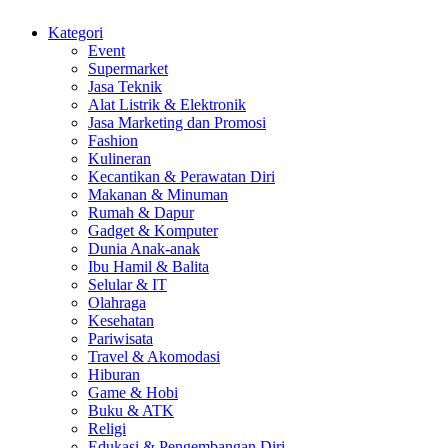
Kategori
Event
Supermarket
Jasa Teknik
Alat Listrik & Elektronik
Jasa Marketing dan Promosi
Fashion
Kulineran
Kecantikan & Perawatan Diri
Makanan & Minuman
Rumah & Dapur
Gadget & Komputer
Dunia Anak-anak
Ibu Hamil & Balita
Selular & IT
Olahraga
Kesehatan
Pariwisata
Travel & Akomodasi
Hiburan
Game & Hobi
Buku & ATK
Religi
Edukasi & Pengembangan Diri