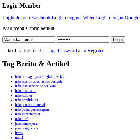
Login Member
Login dengan Facebook
Login dengan Twitter
Login dengan Google
Atau mengisi form berikut:
Tidak bisa login? klik
Lupa Password
atau
Register
Tag Berita & Artikel
info berbagai jasa lengkap per kota
info jasa instalasi listrik per kota
info jasa service ac per kota
info kesehatan
info kuliner
info pendidikan
info promo finansial
info pusat perbelanjaan
info supermarket
info tarif
jasa pembayaran
jasa pengiriman
listrik
travel