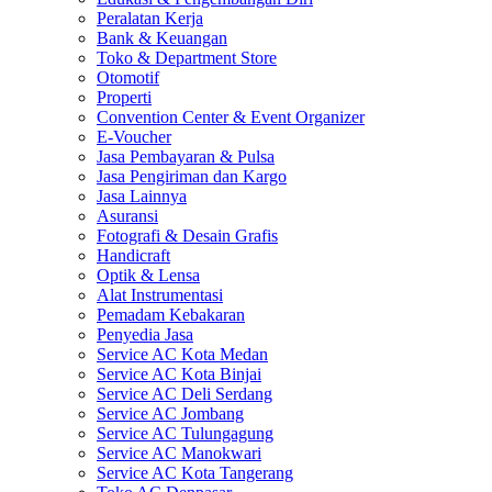
Peralatan Kerja
Bank & Keuangan
Toko & Department Store
Otomotif
Properti
Convention Center & Event Organizer
E-Voucher
Jasa Pembayaran & Pulsa
Jasa Pengiriman dan Kargo
Jasa Lainnya
Asuransi
Fotografi & Desain Grafis
Handicraft
Optik & Lensa
Alat Instrumentasi
Pemadam Kebakaran
Penyedia Jasa
Service AC Kota Medan
Service AC Kota Binjai
Service AC Deli Serdang
Service AC Jombang
Service AC Tulungagung
Service AC Manokwari
Service AC Kota Tangerang