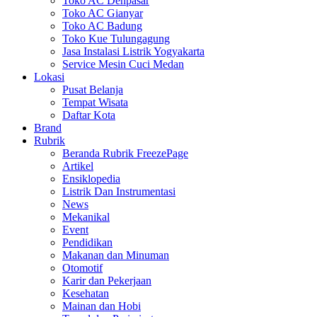
Toko AC Denpasar
Toko AC Gianyar
Toko AC Badung
Toko Kue Tulungagung
Jasa Instalasi Listrik Yogyakarta
Service Mesin Cuci Medan
Lokasi
Pusat Belanja
Tempat Wisata
Daftar Kota
Brand
Rubrik
Beranda Rubrik FreezePage
Artikel
Ensiklopedia
Listrik Dan Instrumentasi
News
Mekanikal
Event
Pendidikan
Makanan dan Minuman
Otomotif
Karir dan Pekerjaan
Kesehatan
Mainan dan Hobi