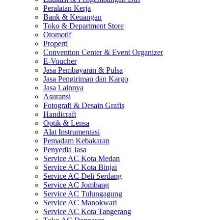
Peralatan Kerja
Bank & Keuangan
Toko & Department Store
Otomotif
Properti
Convention Center & Event Organizer
E-Voucher
Jasa Pembayaran & Pulsa
Jasa Pengiriman dan Kargo
Jasa Lainnya
Asuransi
Fotografi & Desain Grafis
Handicraft
Optik & Lensa
Alat Instrumentasi
Pemadam Kebakaran
Penyedia Jasa
Service AC Kota Medan
Service AC Kota Binjai
Service AC Deli Serdang
Service AC Jombang
Service AC Tulungagung
Service AC Manokwari
Service AC Kota Tangerang