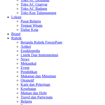
Toko AC Denpasar
Toko AC Gianyar
Toko AC Badung
Toko Kue Tulungagung
Lokasi
Pusat Belanja
Tempat Wisata
Daftar Kota
Brand
Rubrik
Beranda Rubrik FreezePage
Artikel
Ensiklopedia
Listrik Dan Instrumentasi
News
Mekanikal
Event
Pendidikan
Makanan dan Minuman
Otomotif
Karir dan Pekerjaan
Kesehatan
Mainan dan Hobi
Travel dan Pariwisata
Belanja