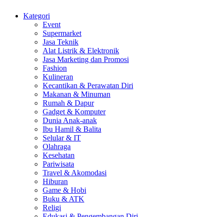
Kategori
Event
Supermarket
Jasa Teknik
Alat Listrik & Elektronik
Jasa Marketing dan Promosi
Fashion
Kulineran
Kecantikan & Perawatan Diri
Makanan & Minuman
Rumah & Dapur
Gadget & Komputer
Dunia Anak-anak
Ibu Hamil & Balita
Selular & IT
Olahraga
Kesehatan
Pariwisata
Travel & Akomodasi
Hiburan
Game & Hobi
Buku & ATK
Religi
Edukasi & Pengembangan Diri