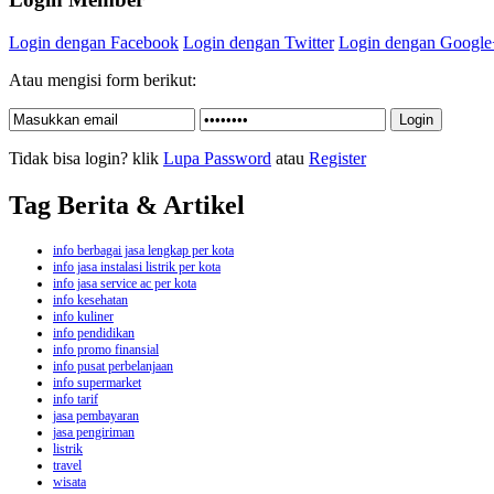
Login dengan Facebook
Login dengan Twitter
Login dengan Google
Atau mengisi form berikut:
Tidak bisa login? klik
Lupa Password
atau
Register
Tag Berita & Artikel
info berbagai jasa lengkap per kota
info jasa instalasi listrik per kota
info jasa service ac per kota
info kesehatan
info kuliner
info pendidikan
info promo finansial
info pusat perbelanjaan
info supermarket
info tarif
jasa pembayaran
jasa pengiriman
listrik
travel
wisata