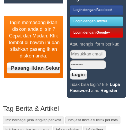
GRATIS
Login dengan Facebook
Login dengan Twitter
Ingin memasang iklan
diskon anda di sini?
Login dengan Google+
Cepat dan Mudah. Klik
Tombol di bawah ini dan
Atau mengisi form berikut:
silahkan pasang iklan
diskon anda.
Tidak bisa login? klik
Lupa
Password
atau
Register
Tag Berita & Artikel
info berbagai jasa lengkap per kota
info jasa instalasi listrik per kota
info jasa service ac per kota
info kesehatan
info kuliner