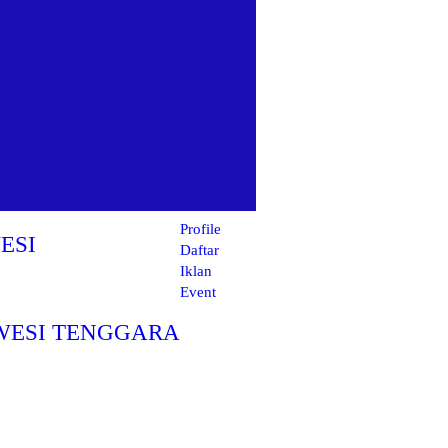
Profile
ESI
Daftar
Iklan
Event
WESI TENGGARA