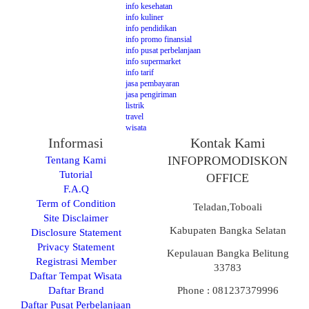
info kesehatan
info kuliner
info pendidikan
info promo finansial
info pusat perbelanjaan
info supermarket
info tarif
jasa pembayaran
jasa pengiriman
listrik
travel
wisata
Informasi
Kontak Kami
Tentang Kami
INFOPROMODISKON
Tutorial
OFFICE
F.A.Q
Term of Condition
Teladan,Toboali
Site Disclaimer
Kabupaten Bangka Selatan
Disclosure Statement
Privacy Statement
Kepulauan Bangka Belitung
Registrasi Member
33783
Daftar Tempat Wisata
Daftar Brand
Phone : 081237379996
Daftar Pusat Perbelanjaan