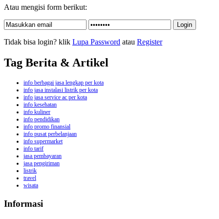
Atau mengisi form berikut:
Tidak bisa login? klik
Lupa Password
atau
Register
Tag Berita & Artikel
info berbagai jasa lengkap per kota
info jasa instalasi listrik per kota
info jasa service ac per kota
info kesehatan
info kuliner
info pendidikan
info promo finansial
info pusat perbelanjaan
info supermarket
info tarif
jasa pembayaran
jasa pengiriman
listrik
travel
wisata
Informasi