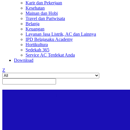
Karir dan Pekerjaan
Kesehatan
Mainan dan Hobi
Travel dan Pariwisata
Belanja
Keuangan
Layanan Jasa Listrik, AC dan Lainnya
IPD Belajasaku Academy
Hortikultura
Sedekah 365
Service AC Terdekat Anda
Download
Z