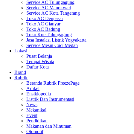
Service AC Tulungagung
Service AC Manokwari
Service AC Kota Tangerang
Toko AC Denpasar
Toko AC Gianyar
Toko AC Badung
Toko Kue Tulungagung
Jasa Instalasi Listrik Yogyakarta
Service Mesin Cuci Medan
Lokasi
Pusat Belanja
Tempat Wisata
Daftar Kota
Brand
Rubrik
Beranda Rubrik FreezePage
Artikel
Ensiklopedia
Listrik Dan Instrumentasi
News
Mekanikal
Event
Pendidikan
Makanan dan Minuman
Otomotif