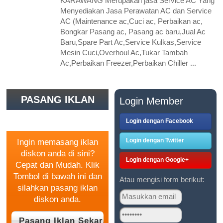
KARAWANG Merupakan jasa Service AC Yang
Menyediakan Jasa Perawatan AC dan Service
AC (Maintenance ac,Cuci ac, Perbaikan ac,
Bongkar Pasang ac, Pasang ac baru,Jual Ac
Baru,Spare Part Ac,Service Kulkas,Service
Mesin Cuci,Overhoul Ac,Tukar Tambah
Ac,Perbaikan Freezer,Perbaikan Chiller ...
PASANG IKLAN
Login Member
GRATIS
Login dengan Facebook
Login dengan Twitter
Ingin memasang iklan
diskon anda di sini?
Login dengan Google+
Cepat dan Mudah. Klik
Tombol di bawah ini dan
Atau mengisi form berikut:
silahkan pasang iklan
diskon anda.