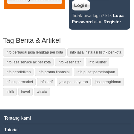
Tidak bisa login? klik
Lupa
Password
atau
Register
Tag Berita & Artikel
info berbagai jasa lengkap per kota
info jasa instalasi listrik per kota
info jasa service ac per kota
info kesehatan
info kuliner
info pendidikan
info promo finansial
info pusat perbelanjaan
info supermarket
info tarif
jasa pembayaran
jasa pengiriman
listrik
travel
wisata
Tentang Kami
Tutorial